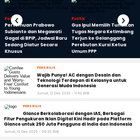
‹
›
Politik
Politik
Pertemuan Prabowo
Gus Ipul Memilih Tunaikan
Subianto dan Megawati
Tugas Negara Ketimbang
Gagal di BPIP, Jadwal Baru
Terjun ke Gelanggang
Sedang Diatur Secara
Perebutan Kursi Ketua
Khusus
Umum PPP
PERS RILIS
Wajib Punya! AC dengan Desain dan
Teknologi Terdepan di Kelasnya untuk
Generasi Muda Indonesia
Jumat, 12 Des 2025 - 11:43 WIB
PERS RILIS
Glance Berkolaborasi dengan IAS, Berbagai
Fitur Pengukuran Iklan Digital Kini Hadir pada Platform
Glance untuk 250 Juta Pengguna di India dan Indonesia
Jumat, 12 Des 2025 - 06:35 WIB