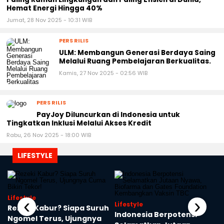
Hemat Energi Hingga 40%
Jumat, 28 Nov 2025 - 10:31 WIB
PERS RILIS
ULM: Membangun Generasi Berdaya Saing
Melalui Ruang Pembelajaran Berkualitas.
Kamis, 27 Nov 2025 - 02:56 WIB
PERS RILIS
PayJoy Diluncurkan di Indonesia untuk
Tingkatkan Inklusi Melalui Akses Kredit
Rabu, 26 Nov 2025 - 18:00 WIB
LIFESTYLE
Lifestyle
‹
›
Lifestyle
Rezeki Kabur? Siapa Suruh
Indonesia Berpotensi
Ngomel Terus, Ujungnya