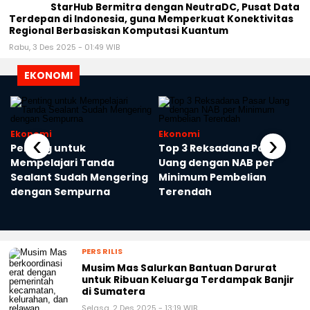
StarHub Bermitra dengan NeutraDC, Pusat Data
Terdepan di Indonesia, guna Memperkuat Konektivitas
Regional Berbasiskan Komputasi Kuantum
Rabu, 3 Des 2025 - 01:49 WIB
EKONOMI
Ekonomi
Ekonomi
‹
›
Penting untuk
Top 3 Reksadana Pasar
Mempelajari Tanda
Uang dengan NAB per
Sealant Sudah Mengering
Minimum Pembelian
dengan Sempurna
Terendah
PERS RILIS
Musim Mas Salurkan Bantuan Darurat
untuk Ribuan Keluarga Terdampak Banjir
di Sumatera
Selasa, 2 Des 2025 - 13:19 WIB