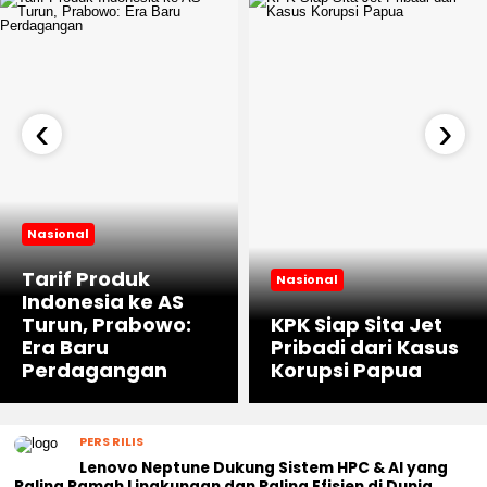
‹
›
Nasional
Tarif Produk
Nasional
Indonesia ke AS
Turun, Prabowo:
KPK Siap Sita Jet
Era Baru
Pribadi dari Kasus
Perdagangan
Korupsi Papua
PERS RILIS
Lenovo Neptune Dukung Sistem HPC & AI yang
Paling Ramah Lingkungan dan Paling Efisien di Dunia,