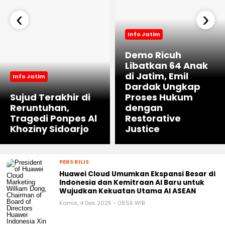
‹
›
Info Jatim
Demo Ricuh
Libatkan 64 Anak
di Jatim, Emil
Info Jatim
Dardak Ungkap
Sujud Terakhir di
Proses Hukum
Reruntuhan,
dengan
Tragedi Ponpes Al
Restorative
Khoziny Sidoarjo
Justice
PERS RILIS
Huawei Cloud Umumkan Ekspansi Besar di
Indonesia dan Kemitraan AI Baru untuk
Wujudkan Kekuatan Utama AI ASEAN
Kamis, 4 Des 2025 - 08:55 WIB