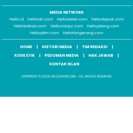
MEDIA NETWORK
Hello.id
Helloidn.com
Helloseleb.com
Hellodepok.com
Hellobekasi.com
Hellocianjur.com
Hellojateng.com
Hellojatim.com
Hellotangerang.com
HOME
HISTORI MEDIA
TIM REDAKSI
KODE ETIK
PEDOMAN MEDIA
HAK JAWAB
KONTAK IKLAN
COPYRIGHT © 2026 HELLOJATIM.COM - ALL RIGHTS RESERVED