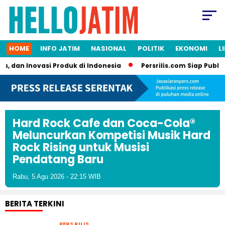
HOME
INFO JATIM
NASIONAL
POLITIK
EKONOMI
L
dan Inovasi Produk di Indonesia
Persrilis.com Siap Publikasi
Hard Rock Cafe dan Coca-Cola®
Meluncurkan Kompetisi Musik Hard
Rock Rising untuk Musisi
Pendatang Baru
Rabu, 5 Agu 2026 - 22:15 WIB
BERITA TERKINI
PERS RILIS