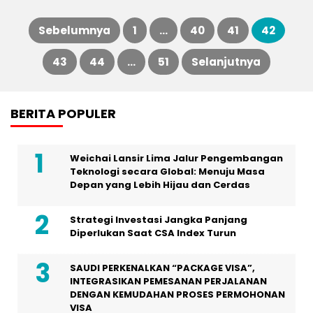
Sebelumnya
1
…
40
41
42
Paginasi
43
44
…
51
Selanjutnya
pos
BERITA POPULER
Weichai Lansir Lima Jalur Pengembangan
Teknologi secara Global: Menuju Masa
Depan yang Lebih Hijau dan Cerdas
Strategi Investasi Jangka Panjang
Diperlukan Saat CSA Index Turun
SAUDI PERKENALKAN “PACKAGE VISA”,
INTEGRASIKAN PEMESANAN PERJALANAN
DENGAN KEMUDAHAN PROSES PERMOHONAN
VISA