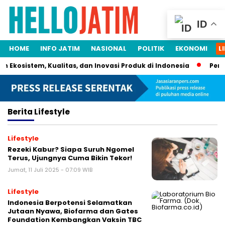
ID
HOME
INFO JATIM
NASIONAL
POLITIK
EKONOMI
L
n Ekosistem, Kualitas, dan Inovasi Produk di Indonesia
Persr
Berita
Lifestyle
Lifestyle
Rezeki Kabur? Siapa Suruh Ngomel
Terus, Ujungnya Cuma Bikin Tekor!
Jumat, 11 Juli 2025 - 07:09 WIB
Lifestyle
Indonesia Berpotensi Selamatkan
Jutaan Nyawa, Biofarma dan Gates
Foundation Kembangkan Vaksin TBC