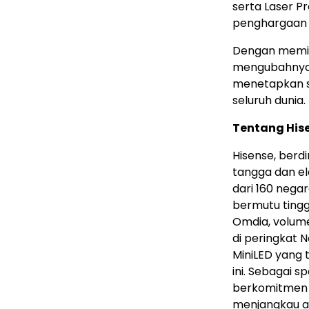
serta Laser P
penghargaan 
Dengan memimp
mengubahnya 
menetapkan st
seluruh dunia.
Tentang His
Hisense, berdi
tangga dan el
dari 160 nega
bermutu tingg
Omdia, volume
di peringkat 
MiniLED yang 
ini. Sebagai 
berkomitmen m
menjangkau au