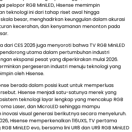
gai pelopor RGB MiniLED, Hisense memimpin
teknologi ini dari tahap riset awal hingga
i skala besar, menghadirkan keunggulan dalam akurasi
turan kecerahan, dan kenyamanan menonton pada
sar.
 dari CES 2026 juga menyoroti bahwa TV RGB MiniLED
 pendorong utama dalam pertumbuhan industri
engan ekspansi pesat yang diperkirakan mulai 2026.
erminkan pergeseran industri menuju teknologi yang
impin oleh Hisense.
ense berada dalam posisi kuat untuk memperluas
rsebut. Hisense menjadi satu-satunya merek yang
osistem teknologi layar lengkap yang mencakup RGB
hroma Laser, dan MicroLED sehingga mampu
inovasi visual generasi berikutnya secara menyeluruh.
2026, Hisense memperkenalkan 116UXS, TV pertama
 RGB MiniLED evo, bersama lini UR8 dan UR9 RGB MiniLED