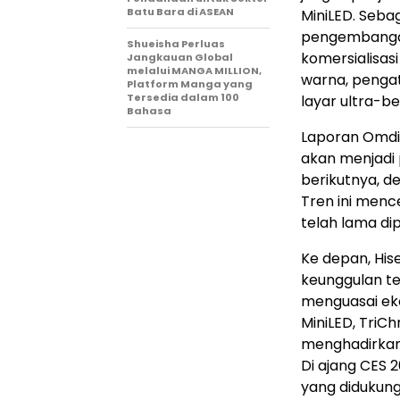
Batu Bara di ASEAN
MiniLED. Seba
pengembangan 
Shueisha Perluas
komersialisas
Jangkauan Global
melalui MANGA MILLION,
warna, penga
Platform Manga yang
Tersedia dalam 100
layar ultra-be
Bahasa
Laporan Omdia
akan menjadi
berikutnya, d
Tren ini menc
telah lama dip
Ke depan, His
keunggulan te
menguasai ek
MiniLED, TriC
menghadirkan 
Di ajang CES 
yang didukung