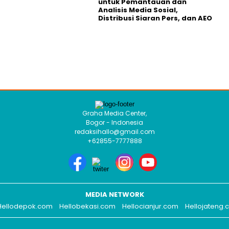
untuk Pemantauan dan
Analisis Media Sosial,
Distribusi Siaran Pers, dan AEO
Graha Media Center,
Bogor - Indonesia
redaksihallo@gmail.com
+62855-7777888
MEDIA NETWORK
Hellodepok.com
Hellobekasi.com
Hellocianjur.com
Hellojateng