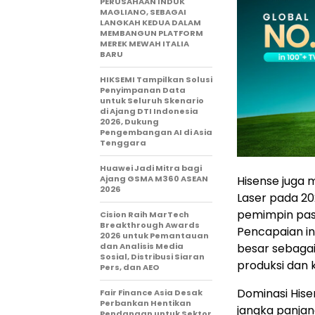
PERUSAHAAN INDUK
MAGLIANO, SEBAGAI
LANGKAH KEDUA DALAM
MEMBANGUN PLATFORM
MEREK MEWAH ITALIA
BARU
HIKSEMI Tampilkan Solusi
Penyimpanan Data
untuk Seluruh Skenario
di Ajang DTI Indonesia
2026, Dukung
Pengembangan AI di Asia
Tenggara
Huawei Jadi Mitra bagi
Hisense juga 
Ajang GSMA M360 ASEAN
2026
Laser pada 20
pemimpin pasa
Cision Raih MarTech
Breakthrough Awards
Pencapaian in
2026 untuk Pemantauan
besar sebagai 
dan Analisis Media
Sosial, Distribusi Siaran
produksi dan 
Pers, dan AEO
Dominasi Hise
Fair Finance Asia Desak
Perbankan Hentikan
jangka panjan
Pendanaan untuk Sektor