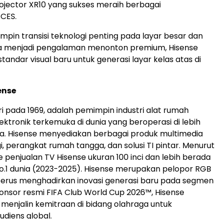
rojector XR10 yang sukses meraih berbagai
CES.
in transisi teknologi penting pada layar besar dan
menjadi pengalaman menonton premium, Hisense
andar visual baru untuk generasi layar kelas atas di
ense
ri pada 1969, adalah pemimpin industri alat rumah
ektronik terkemuka di dunia yang beroperasi di lebih
ra. Hisense menyediakan berbagai produk multimedia
i, perangkat rumah tangga, dan solusi TI pintar. Menurut
 penjualan TV Hisense ukuran 100 inci dan lebih berada
No.1 dunia (2023-2025). Hisense merupakan pelopor RGB
terus menghadirkan inovasi generasi baru pada segmen
sponsor resmi FIFA Club World Cup 2026™, Hisense
enjalin kemitraan di bidang olahraga untuk
diens global.