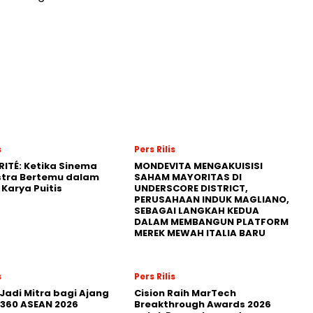
s
Pers Rilis
RITÉ: Ketika Sinema
MONDEVITA MENGAKUISISI
stra Bertemu dalam
SAHAM MAYORITAS DI
Karya Puitis
UNDERSCORE DISTRICT,
PERUSAHAAN INDUK MAGLIANO,
SEBAGAI LANGKAH KEDUA
DALAM MEMBANGUN PLATFORM
MEREK MEWAH ITALIA BARU
s
Pers Rilis
Jadi Mitra bagi Ajang
Cision Raih MarTech
360 ASEAN 2026
Breakthrough Awards 2026