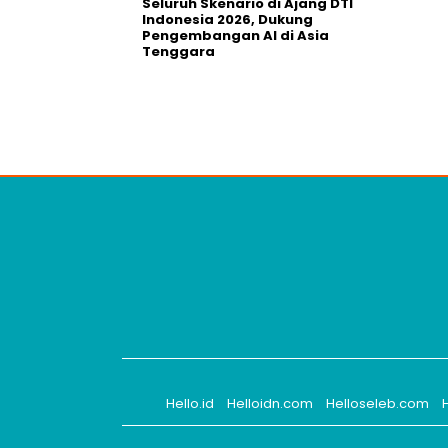
Seluruh Skenario di Ajang DTI
Indonesia 2026, Dukung
Pengembangan AI di Asia
Tenggara
Hello.id
Helloidn.com
Helloseleb.com