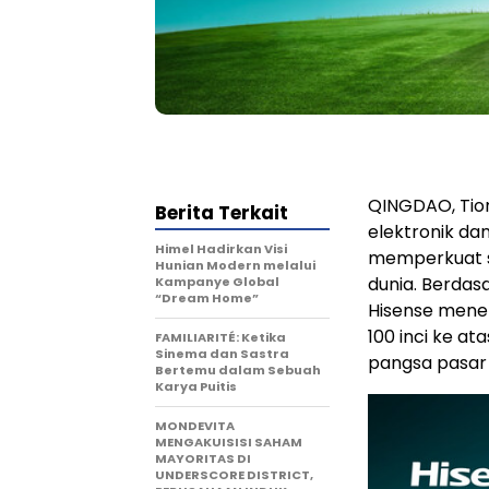
QINGDAO, Tio
Berita Terkait
elektronik da
Himel Hadirkan Visi
memperkuat s
Hunian Modern melalui
dunia. Berdas
Kampanye Global
“Dream Home”
Hisense menem
100 inci ke a
FAMILIARITÉ: Ketika
Sinema dan Sastra
pangsa pasar 
Bertemu dalam Sebuah
Karya Puitis
MONDEVITA
MENGAKUISISI SAHAM
MAYORITAS DI
UNDERSCORE DISTRICT,