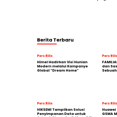
Berita Terbaru
Pers Rilis
Pers Rili
Himel Hadirkan Visi Hunian
FAMILIA
Modern melalui Kampanye
dan Sa
Global “Dream Home”
Sebuah 
Pers Rilis
Pers Rili
HIKSEMI Tampilkan Solusi
Huawei 
Penyimpanan Data untuk
GSMA M