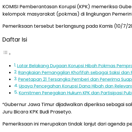
KOMISI Pemberantasan Korupsi (KPK) memeriksa Gubern
kelompok masyarakat (pokmas) di lingkungan Pemerint
Pemeriksaan tersebut berlangsung pada Kamis (10/7/20
Daftar Isi
Latar Belakang Dugaan Korupsi Hibah Pokmas Pempr
Rangkaian Pemanggilan Khofifah sebagai Saksi dan 
Penetapan 21 Tersangka Pemberi dan Penerima Suap 
Upaya Pencegahan Korupsi Dana Hibah dan Relevan
Komitmen Penegakan Hukum KPK dan Partisipasi Publ
“Gubernur Jawa Timur dijadwalkan diperiksa sebagai sa
Juru Bicara KPK Budi Prasetyo.
Pemeriksaan ini merupakan tindak lanjut dari agenda p