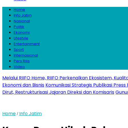
Home
Info Jatim
Nasional
Politik
Ekonomi
Lifestyle
Entertainment
Sport
Internasional
Pers Rilis
Video
Melalui RIIFO Home, RIIFO Perkenalkan Ekosistem, Kualita
Ekonomi dan Bisnis
Komunikasi Strategis Publikasi Pre
Dirut, Restrukturisasi Jajaran Direksi dan Komisaris
Gunun
Home
Info Jatim
/