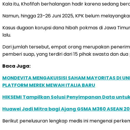
Kala itu, Khofifah berhalangan hadir karena sedang be
Namun, hingga 23–26 Juni 2025, KPK belum melayangka
Kasus dugaan korupsi dana hibah pokmas di Jawa Timur
lalu.
Dari jumlah tersebut, empat orang merupakan penerim
pemberi suap, yang terdiri dari 15 pihak swasta dan du
Baca Juga:
MONDEVITA MENGAKUISISI SAHAM MAYORITAS DI U
PLATFORM MEREK MEWAH ITALIA BARU
HIKSEMI Tampilkan Solusi Penyimpanan Data untuk 
Huawei Jadi Mitra bagi Ajang GSMA M360 ASEAN 2
Berikut penelusuran lengkap medis ini mengenai perke