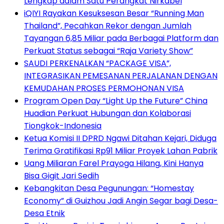
Lengkap dalam Satu Perangkat Nirkabel
iQIYI Rayakan Kesuksesan Besar “Running Man
Thailand”, Pecahkan Rekor dengan Jumlah
Tayangan 6,85 Miliar pada Berbagai Platform dan
Perkuat Status sebagai “Raja Variety Show”
SAUDI PERKENALKAN “PACKAGE VISA”,
INTEGRASIKAN PEMESANAN PERJALANAN DENGAN
KEMUDAHAN PROSES PERMOHONAN VISA
Program Open Day “Light Up the Future” China
Huadian Perkuat Hubungan dan Kolaborasi
Tiongkok-Indonesia
Ketua Komisi II DPRD Ngawi Ditahan Kejari, Diduga
Terima Gratifikasi Rp91 Miliar Proyek Lahan Pabrik
Uang Miliaran Farel Prayoga Hilang, Kini Hanya
Bisa Gigit Jari Sedih
Kebangkitan Desa Pegunungan: “Homestay
Economy” di Guizhou Jadi Angin Segar bagi Desa-
Desa Etnik