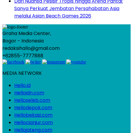
Dari Nuansa Pesisir Tropis hingga Arena Pantai:
Sanya Perkuat Jembatan Persahabatan Asia
melalui Asian Beach Games 2026
Graha Media Center,
Bogor - Indonesia
redaksihallo@gmail.com
+62855-7777888
MEDIA NETWORK
Hello.id
Helloidn.com
Helloseleb.com
Hellodepok.com
Hellobekasi.com
Hellocianjur.com
Hellojateng.com