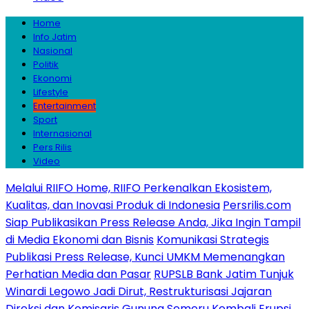
Home
Info Jatim
Nasional
Politik
Ekonomi
Lifestyle
Entertainment
Sport
Internasional
Pers Rilis
Video
Melalui RIIFO Home, RIIFO Perkenalkan Ekosistem,
Kualitas, dan Inovasi Produk di Indonesia
Persrilis.com
Siap Publikasikan Press Release Anda, Jika Ingin Tampil
di Media Ekonomi dan Bisnis
Komunikasi Strategis
Publikasi Press Release, Kunci UMKM Memenangkan
Perhatian Media dan Pasar
RUPSLB Bank Jatim Tunjuk
Winardi Legowo Jadi Dirut, Restrukturisasi Jajaran
Direksi dan Komisaris
Gunung Semeru Kembali Erupsi,