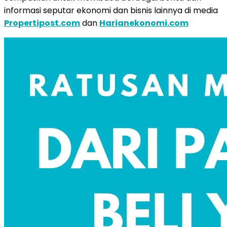
informasi seputar ekonomi dan bisnis lainnya di media
Propertipost.com
dan
Harianekonomi.com