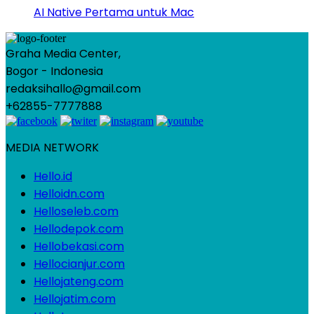
AI Native Pertama untuk Mac
Graha Media Center,
Bogor - Indonesia
redaksihallo@gmail.com
+62855-7777888
MEDIA NETWORK
Hello.id
Helloidn.com
Helloseleb.com
Hellodepok.com
Hellobekasi.com
Hellocianjur.com
Hellojateng.com
Hellojatim.com