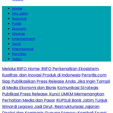
Home
Info Jatim
Nasional
Politik
Ekonomi
Lifestyle
Entertainment
Sport
Internasional
Pers Rilis
Video
Melalui RIIFO Home, RIIFO Perkenalkan Ekosistem,
Kualitas, dan Inovasi Produk di Indonesia
Persrilis.com
Siap Publikasikan Press Release Anda, Jika Ingin Tampil
di Media Ekonomi dan Bisnis
Komunikasi Strategis
Publikasi Press Release, Kunci UMKM Memenangkan
Perhatian Media dan Pasar
RUPSLB Bank Jatim Tunjuk
Winardi Legowo Jadi Dirut, Restrukturisasi Jajaran
Direksi dan Komisaris
Gunung Semeru Kembali Erupsi,