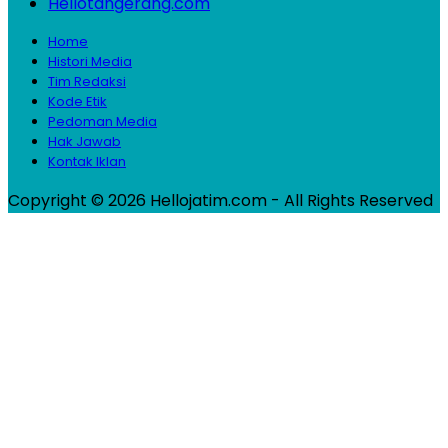
Hellotangerang.com
Home
Histori Media
Tim Redaksi
Kode Etik
Pedoman Media
Hak Jawab
Kontak Iklan
Copyright © 2026 Hellojatim.com - All Rights Reserved