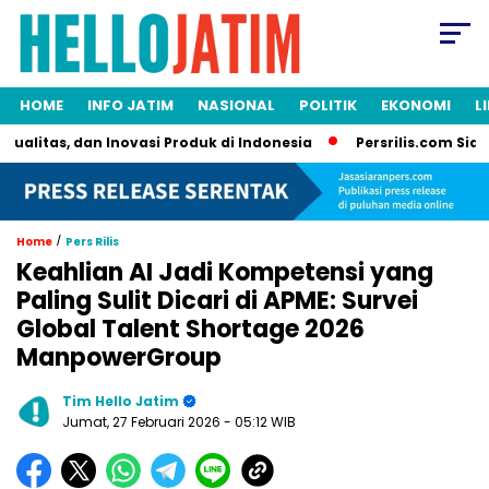
HOME
INFO JATIM
NASIONAL
POLITIK
EKONOMI
L
litas, dan Inovasi Produk di Indonesia
Persrilis.com Siap Pu
/
Home
Pers Rilis
Keahlian AI Jadi Kompetensi yang
Paling Sulit Dicari di APME: Survei
Global Talent Shortage 2026
ManpowerGroup
Tim Hello Jatim
Jumat, 27 Februari 2026
- 05:12 WIB