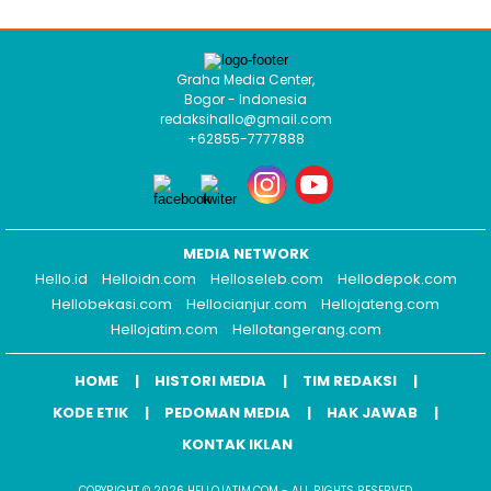
Graha Media Center,
Bogor - Indonesia
redaksihallo@gmail.com
+62855-7777888
MEDIA NETWORK
Hello.id
Helloidn.com
Helloseleb.com
Hellodepok.com
Hellobekasi.com
Hellocianjur.com
Hellojateng.com
Hellojatim.com
Hellotangerang.com
HOME
HISTORI MEDIA
TIM REDAKSI
KODE ETIK
PEDOMAN MEDIA
HAK JAWAB
KONTAK IKLAN
COPYRIGHT © 2026 HELLOJATIM.COM - ALL RIGHTS RESERVED