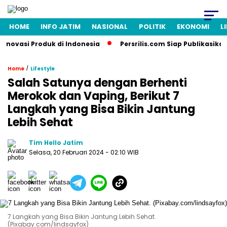
HOME
INFO JATIM
NASIONAL
POLITIK
EKONOMI
L
ovasi Produk di Indonesia
Persrilis.com Siap Publikasikan Pr
/
Home
Lifestyle
Salah Satunya dengan Berhenti
Merokok dan Vaping, Berikut 7
Langkah yang Bisa Bikin Jantung
Lebih Sehat
Tim Hello Jatim
Selasa, 20 Februari 2024
- 02:10 WIB
7 Langkah yang Bisa Bikin Jantung Lebih Sehat.
(Pixabay.com/lindsayfox)