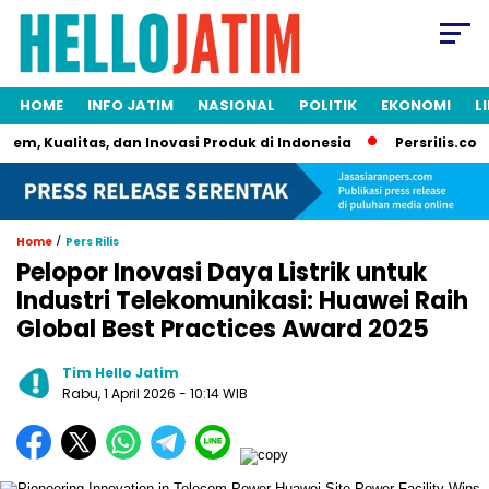
HOME
INFO JATIM
NASIONAL
POLITIK
EKONOMI
L
m, Kualitas, dan Inovasi Produk di Indonesia
Persrilis.com Si
/
Home
Pers Rilis
Pelopor Inovasi Daya Listrik untuk
Industri Telekomunikasi: Huawei Raih
Global Best Practices Award 2025
Tim Hello Jatim
Rabu, 1 April 2026
- 10:14 WIB