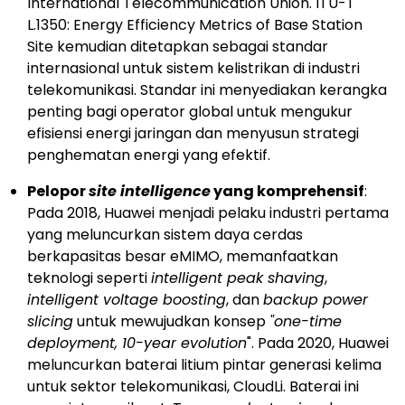
International Telecommunication Union. ITU-T
L.1350: Energy Efficiency Metrics of Base Station
Site kemudian ditetapkan sebagai standar
internasional untuk sistem kelistrikan di industri
telekomunikasi. Standar ini menyediakan kerangka
penting bagi operator global untuk mengukur
efisiensi energi jaringan dan menyusun strategi
penghematan energi yang efektif.
Pelopor
site intelligence
yang komprehensif
:
Pada 2018, Huawei menjadi pelaku industri pertama
yang meluncurkan sistem daya cerdas
berkapasitas besar eMIMO, memanfaatkan
teknologi seperti
intelligent peak shaving
,
intelligent voltage boosting
, dan
backup power
slicing
untuk mewujudkan konsep
"one-time
deployment, 10-year evolution
". Pada 2020, Huawei
meluncurkan baterai litium pintar generasi kelima
untuk sektor telekomunikasi, CloudLi. Baterai ini