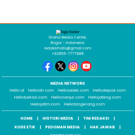
Graha Media Center,
Bogor - Indonesia
redaksihallo@gmail.com
+62855-7777888
MEDIA NETWORK
Hello.id
Helloidn.com
Helloseleb.com
Hellodepok.com
Hellobekasi.com
Hellocianjur.com
Hellojateng.com
Hellojatim.com
Hellotangerang.com
HOME
HISTORI MEDIA
TIM REDAKSI
KODE ETIK
PEDOMAN MEDIA
HAK JAWAB