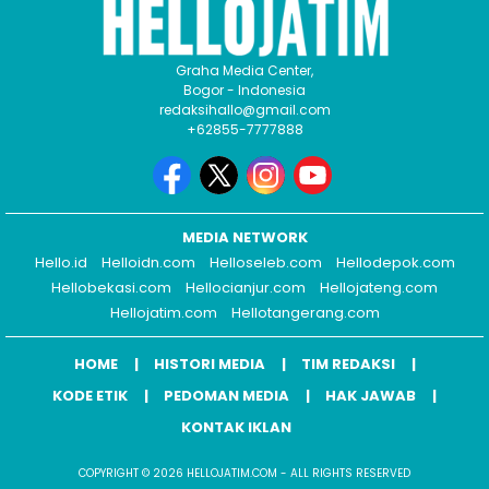
Graha Media Center,
Bogor - Indonesia
redaksihallo@gmail.com
+62855-7777888
MEDIA NETWORK
Hello.id
Helloidn.com
Helloseleb.com
Hellodepok.com
Hellobekasi.com
Hellocianjur.com
Hellojateng.com
Hellojatim.com
Hellotangerang.com
HOME
HISTORI MEDIA
TIM REDAKSI
KODE ETIK
PEDOMAN MEDIA
HAK JAWAB
KONTAK IKLAN
COPYRIGHT © 2026 HELLOJATIM.COM - ALL RIGHTS RESERVED