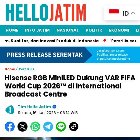
ID
HOME
INFO JATIM
NASIONAL
POLITIK
EKONOMI
L
Kualitas, dan Inovasi Produk di Indonesia
Persrilis.com Siap 
/
Home
Pers Rilis
Hisense RGB MiniLED Dukung VAR FIFA
World Cup 2026™ di International
Broadcast Centre
Tim Hello Jatim
Selasa, 16 Juni 2026
- 06:14 WIB