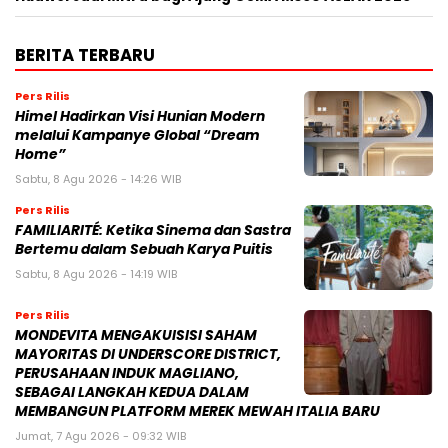
BERITA TERBARU
Pers Rilis
Himel Hadirkan Visi Hunian Modern
melalui Kampanye Global “Dream
Home”
Sabtu, 8 Agu 2026 - 14:26 WIB
Pers Rilis
FAMILIARITÉ: Ketika Sinema dan Sastra
Bertemu dalam Sebuah Karya Puitis
Sabtu, 8 Agu 2026 - 14:19 WIB
Pers Rilis
MONDEVITA MENGAKUISISI SAHAM
MAYORITAS DI UNDERSCORE DISTRICT,
PERUSAHAAN INDUK MAGLIANO,
SEBAGAI LANGKAH KEDUA DALAM
MEMBANGUN PLATFORM MEREK MEWAH ITALIA BARU
Jumat, 7 Agu 2026 - 09:32 WIB