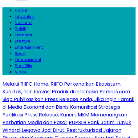
Home
Info Jatim
Nasional
Politik
Ekonomi
Lifestyle
Entertainment
Sport
Internasional
Pers Rilis
Video
Melalui RIIFO Home, RIIFO Perkenalkan Ekosistem,
Kualitas, dan Inovasi Produk di Indonesia
Persrilis.com
Siap Publikasikan Press Release Anda, Jika Ingin Tampil
di Media Ekonomi dan Bisnis
Komunikasi Strategis
Publikasi Press Release, Kunci UMKM Memenangkan
Perhatian Media dan Pasar
RUPSLB Bank Jatim Tunjuk
Winardi Legowo Jadi Dirut, Restrukturisasi Jajaran
Direksi dan Komisaris
Gunung Semeru Kembali Erupsi,