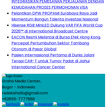
INTEGRASIKAN PEMESANAN PERJALANAN DENGAN
KEMUDAHAN PROSES PERMOHONAN VISA
Pelantikan DPW PROPAMI Surabaya Raya Jadi
Momentum Bangun Talenta Investasi Nasional
Hisense RGB MiniLED Dukung VAR FIFA World Cup
2026™ di International Broadcast Centre
EACON Resmi Melantai di Bursa Efek Hong Kong,
Percepat Pertumbuhan Sektor Tambang
Otonom di Pasar Global
Pasien Internasional Pertama di Dunia Jalani
Terapi CAR-T untuk Tumor Padat di Jiahui
International Cancer Center
Graha Media Center,
Bogor - Indonesia
redaksihallo@gmail.com
+62855-7777888