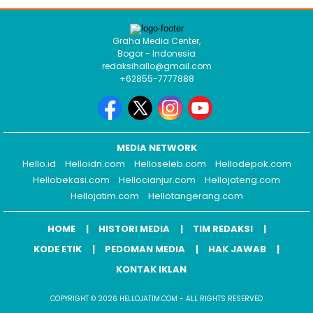
Graha Media Center,
Bogor - Indonesia
redaksihallo@gmail.com
+62855-7777888
MEDIA NETWORK
Hello.id
Helloidn.com
Helloseleb.com
Hellodepok.com
Hellobekasi.com
Hellocianjur.com
Hellojateng.com
Hellojatim.com
Hellotangerang.com
HOME
HISTORI MEDIA
TIM REDAKSI
KODE ETIK
PEDOMAN MEDIA
HAK JAWAB
KONTAK IKLAN
COPYRIGHT © 2026 HELLOJATIM.COM - ALL RIGHTS RESERVED