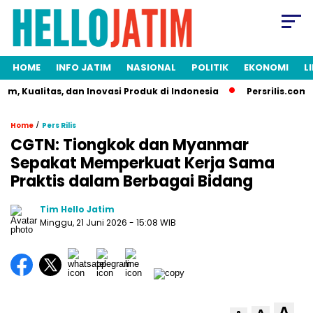
HOME
INFO JATIM
NASIONAL
POLITIK
EKONOMI
L
, Kualitas, dan Inovasi Produk di Indonesia
Persrilis.com Sia
/
Home
Pers Rilis
CGTN: Tiongkok dan Myanmar
Sepakat Memperkuat Kerja Sama
Praktis dalam Berbagai Bidang
Tim Hello Jatim
Minggu, 21 Juni 2026
- 15:08 WIB
A