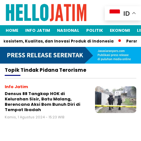
ID
HOME
INFO JATIM
NASIONAL
POLITIK
EKONOMI
L
Ekosistem, Kualitas, dan Inovasi Produk di Indonesia
Persril
Topik
Tindak Pidana Terorisme
Info Jatim
Densus 88 Tangkap HOK di
Kelurahan Sisir, Batu Malang,
Berencana Aksi Bom Bunuh Diri di
Tempat Ibadah
Kamis, 1 Agustus 2024 - 15:23 WIB