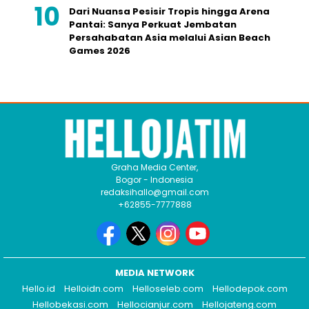
Dari Nuansa Pesisir Tropis hingga Arena
Pantai: Sanya Perkuat Jembatan
Persahabatan Asia melalui Asian Beach
Games 2026
Graha Media Center,
Bogor - Indonesia
redaksihallo@gmail.com
+62855-7777888
MEDIA NETWORK
Hello.id
Helloidn.com
Helloseleb.com
Hellodepok.com
Hellobekasi.com
Hellocianjur.com
Hellojateng.com