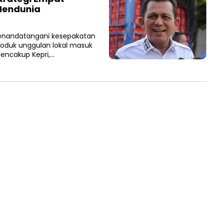
 Mendunia
menandatangani kesepakatan
roduk unggulan lokal masuk
mencakup Kepri,…