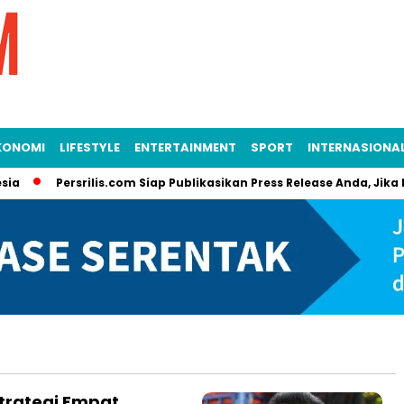
KONOMI
LIFESTYLE
ENTERTAINMENT
SPORT
INTERNASIONA
a
Persrilis.com Siap Publikasikan Press Release Anda, Jika In
trategi Empat