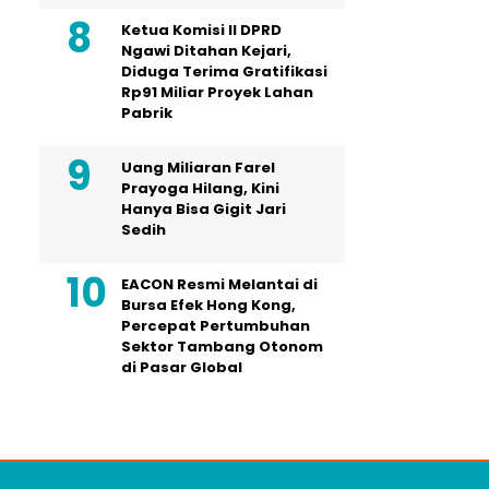
Ketua Komisi II DPRD
Ngawi Ditahan Kejari,
Diduga Terima Gratifikasi
Rp91 Miliar Proyek Lahan
Pabrik
Uang Miliaran Farel
Prayoga Hilang, Kini
Hanya Bisa Gigit Jari
Sedih
EACON Resmi Melantai di
Bursa Efek Hong Kong,
Percepat Pertumbuhan
Sektor Tambang Otonom
di Pasar Global