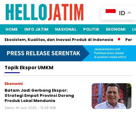
ID
HOME
INFO JATIM
NASIONAL
POLITIK
EKONOMI
L
n Ekosistem, Kualitas, dan Inovasi Produk di Indonesia
Persri
Topik
Ekspor UMKM
Ekonomi
Batam Jadi Gerbang Ekspor:
Strategi Empat Provinsi Dorong
Produk Lokal Mendunia
Senin, 16 Juni 2025 - 15:39 WIB