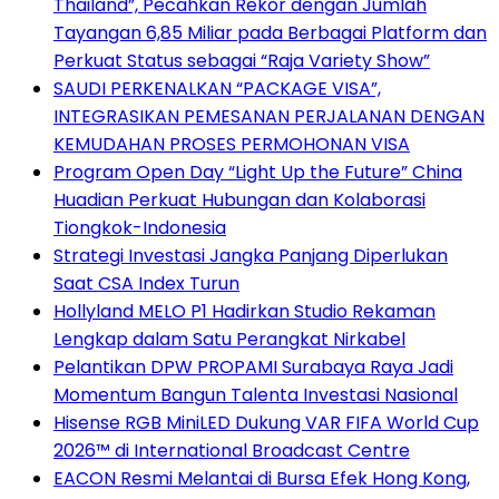
Thailand”, Pecahkan Rekor dengan Jumlah
Tayangan 6,85 Miliar pada Berbagai Platform dan
Perkuat Status sebagai “Raja Variety Show”
SAUDI PERKENALKAN “PACKAGE VISA”,
INTEGRASIKAN PEMESANAN PERJALANAN DENGAN
KEMUDAHAN PROSES PERMOHONAN VISA
Program Open Day “Light Up the Future” China
Huadian Perkuat Hubungan dan Kolaborasi
Tiongkok-Indonesia
Strategi Investasi Jangka Panjang Diperlukan
Saat CSA Index Turun
Hollyland MELO P1 Hadirkan Studio Rekaman
Lengkap dalam Satu Perangkat Nirkabel
Pelantikan DPW PROPAMI Surabaya Raya Jadi
Momentum Bangun Talenta Investasi Nasional
Hisense RGB MiniLED Dukung VAR FIFA World Cup
2026™ di International Broadcast Centre
EACON Resmi Melantai di Bursa Efek Hong Kong,