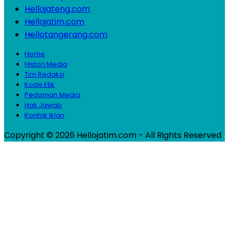
Hellojateng.com
Hellojatim.com
Hellotangerang.com
Home
Histori Media
Tim Redaksi
Kode Etik
Pedoman Media
Hak Jawab
Kontak Iklan
Copyright © 2026 Hellojatim.com - All Rights Reserved