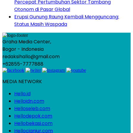
Percepat Pertumbuhan Sektor Tambang
Otonom di Pasar Global
Erupsi Gunung Raung Kembali Mengguncang:
Status Masih Waspada
Graha Media Center,
Bogor - Indonesia
redaksihallo@gmail.com
+62855-7777888
MEDIA NETWORK
Hello.id
Helloidn.com
Helloseleb.com
Hellodepok.com
Hellobekasi.com
Hellocianjur.com