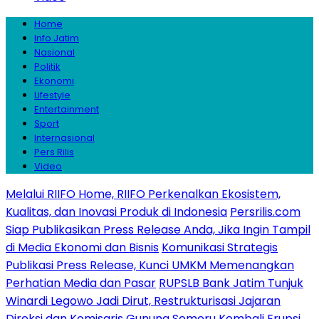
Home
Info Jatim
Nasional
Politik
Ekonomi
Lifestyle
Entertainment
Sport
Internasional
Pers Rilis
Video
Melalui RIIFO Home, RIIFO Perkenalkan Ekosistem,
Kualitas, dan Inovasi Produk di Indonesia
Persrilis.com
Siap Publikasikan Press Release Anda, Jika Ingin Tampil
di Media Ekonomi dan Bisnis
Komunikasi Strategis
Publikasi Press Release, Kunci UMKM Memenangkan
Perhatian Media dan Pasar
RUPSLB Bank Jatim Tunjuk
Winardi Legowo Jadi Dirut, Restrukturisasi Jajaran
Direksi dan Komisaris
Gunung Semeru Kembali Erupsi,