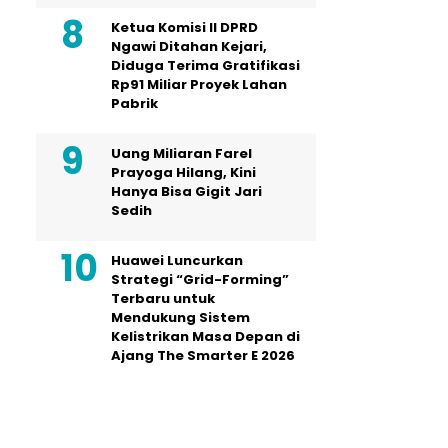
Ketua Komisi II DPRD
Ngawi Ditahan Kejari,
Diduga Terima Gratifikasi
Rp91 Miliar Proyek Lahan
Pabrik
Uang Miliaran Farel
Prayoga Hilang, Kini
Hanya Bisa Gigit Jari
Sedih
Huawei Luncurkan
Strategi “Grid-Forming”
Terbaru untuk
Mendukung Sistem
Kelistrikan Masa Depan di
Ajang The Smarter E 2026