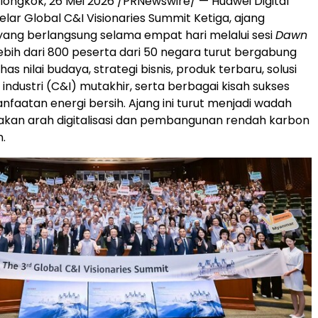
ngkok, 26 Mei 2026 /PRNewswire/ — Huawei Digital
ar Global C&I Visionaries Summit Ketiga, ajang
 yang berlangsung selama empat hari melalui sesi
Dawn
Lebih dari 800 peserta dari 50 negara turut bergabung
 nilai budaya, strategi bisnis, produk terbaru, solusi
industri (C&I) mutakhir, serta berbagai kisah sukses
faatan energi bersih. Ajang ini turut menjadi wadah
kan arah digitalisasi dan pembangunan rendah karbon
.