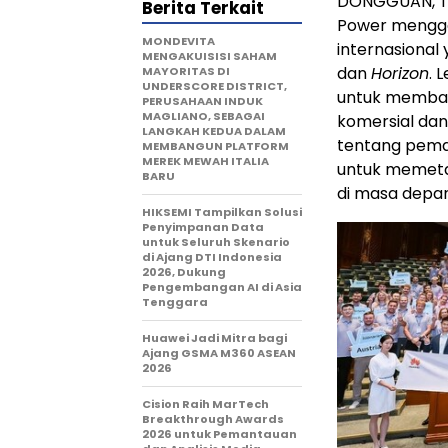
DONGGUAN, Tio
Berita Terkait
Power menggel
MONDEVITA
internasional
MENGAKUISISI SAHAM
dan
Horizon
. 
MAYORITAS DI
UNDERSCORE DISTRICT,
untuk membahas
PERUSAHAAN INDUK
MAGLIANO, SEBAGAI
komersial dan 
LANGKAH KEDUA DALAM
tentang peman
MEMBANGUN PLATFORM
MEREK MEWAH ITALIA
untuk memeta
BARU
di masa depan
HIKSEMI Tampilkan Solusi
Penyimpanan Data
untuk Seluruh Skenario
di Ajang DTI Indonesia
2026, Dukung
Pengembangan AI di Asia
Tenggara
Huawei Jadi Mitra bagi
Ajang GSMA M360 ASEAN
2026
Cision Raih MarTech
Breakthrough Awards
2026 untuk Pemantauan