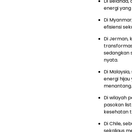
Di Belanda
energi yang
Di Myanmar,
efisiensi se
Di Jerman,
transformas
sedangkan s
nyata.
Di Malaysia
energi hijau
menantang.
Di wilayah 
pasokan lis
kesehatan 
Di Chile, s
sekaligus me