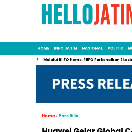
HOME
INFO JATIM
NASIONAL
POLITIK
E
Melalui RIIFO Home, RIIFO Perkenalkan Ekosi
Home
Pers Rilis
/
Huawei Gelar Global C