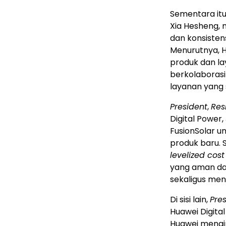
Sementara itu
Xia Hesheng, 
dan konsisten
Menurutnya, H
produk dan la
berkolaborasi
layanan yang 
President
,
Res
Digital Power
FusionSolar u
produk baru. 
levelized cost 
yang aman da
sekaligus me
Di sisi lain,
Pre
Huawei Digita
Huawei mengi