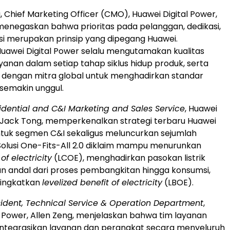
, Chief Marketing Officer (CMO), Huawei Digital Power,
menegaskan bahwa prioritas pada pelanggan, dedikasi,
si merupakan prinsip yang dipegang Huawei.
uawei Digital Power selalu mengutamakan kualitas
yanan dalam setiap tahap siklus hidup produk, serta
 dengan mitra global untuk menghadirkan standar
semakin unggul.
idential and C&I Marketing and Sales Service
, Huawei
, Jack Tong, memperkenalkan strategi terbaru Huawei
ntuk segmen C&I sekaligus meluncurkan sejumlah
Solusi One-Fits-All 2.0 diklaim mampu menurunkan
of electricity
(LCOE), menghadirkan pasokan listrik
n andal dari proses pembangkitan hingga konsumsi,
ningkatkan
levelized benefit of electricity
(LBOE).
sident, Technical Service & Operation Department
,
l Power, Allen Zeng, menjelaskan bahwa tim layanan
ntegrasikan layanan dan perangkat secara menyeluruh