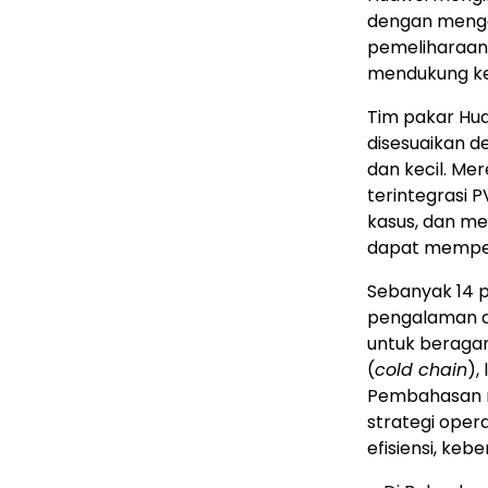
dengan menged
pemeliharaan 
mendukung ke
Tim pakar Hua
disesuaikan 
dan kecil. Me
terintegrasi 
kasus, dan me
dapat memper
Sebanyak 14 p
pengalaman da
untuk beragam
(
cold chain
),
Pembahasan m
strategi oper
efisiensi, kebe