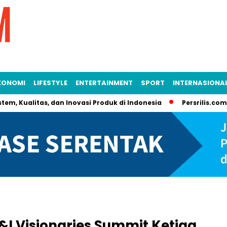
KONOMI
LIFESTYLE
ENTERTAINMENT
SPORT
INTERNASIONA
stem, Kualitas, dan Inovasi Produk di Indonesia
Persrilis.com
&I Visionaries Summit Ketiga,