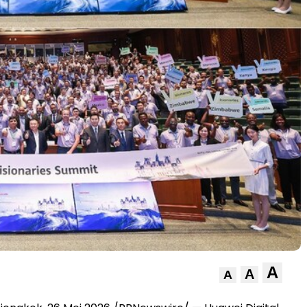
A
A
A