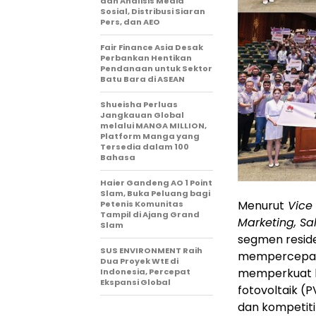
dan Analisis Media
Sosial, Distribusi Siaran
Pers, dan AEO
Fair Finance Asia Desak
Perbankan Hentikan
Pendanaan untuk Sektor
Batu Bara di ASEAN
Shueisha Perluas
Jangkauan Global
melalui MANGA MILLION,
Platform Manga yang
Tersedia dalam 100
Bahasa
Haier Gandeng AO 1 Point
Slam, Buka Peluang bagi
Menurut
Vice 
Petenis Komunitas
Tampil di Ajang Grand
Marketing, Sa
Slam
segmen reside
SUS ENVIRONMENT Raih
mempercepat t
Dua Proyek WtE di
memperkuat k
Indonesia, Percepat
Ekspansi Global
fotovoltaik (
dan kompetiti