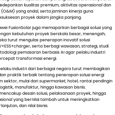
epankan kualitas premium, aktivitas operasional dan
(O&M) yang andal, serta jaminan kinerja guna
suksesan proyek dalam jangka panjang.
wei FusionSolar juga memaparkan berbagai solusi yang
dengan kebutuhan proyek berskala besar, menengah,
reka turut mengulas penerapan inovatif solusi
PV+ESS+charger, serta berbagi wawasan, strategi, studi
todologi pemasaran berbasis AI agar pelaku industri
cepat transformasi energi.
elaku industri dari berbagai negara turut membagikan
n praktik terbaik tentang penerapan solusi energi
 sektor, mulai dari
supermarket
, hotel, rantai pendingin
 logistik, manufaktur, hingga kawasan bisnis.
encakup desain solusi, pelaksanaan proyek, hingga
asional yang bernilai tambah untuk meningkatkan
rlanjutan, dan nilai bisnis.