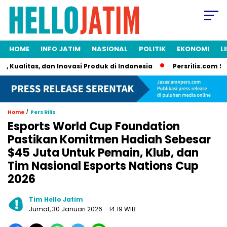
HOME
INFO JATIM
NASIONAL
POLITIK
EKONOMI
L
itas, dan Inovasi Produk di Indonesia
Persrilis.com Siap Pub
/
Home
Pers Rilis
Esports World Cup Foundation
Pastikan Komitmen Hadiah Sebesar
$45 Juta Untuk Pemain, Klub, dan
Tim Nasional Esports Nations Cup
2026
Tim Hello Jatim
Jumat, 30 Januari 2026
- 14:19 WIB