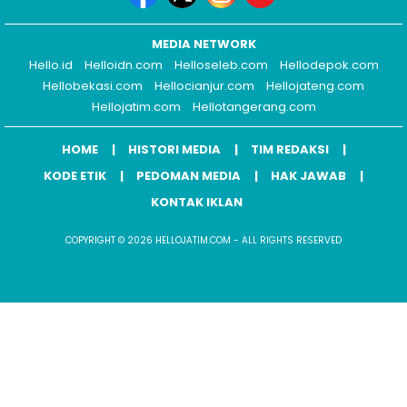
MEDIA NETWORK
Hello.id
Helloidn.com
Helloseleb.com
Hellodepok.com
Hellobekasi.com
Hellocianjur.com
Hellojateng.com
Hellojatim.com
Hellotangerang.com
HOME
HISTORI MEDIA
TIM REDAKSI
KODE ETIK
PEDOMAN MEDIA
HAK JAWAB
KONTAK IKLAN
COPYRIGHT © 2026 HELLOJATIM.COM - ALL RIGHTS RESERVED