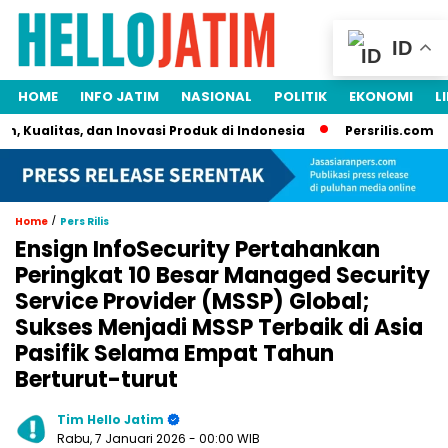
ID
HOME
INFO JATIM
NASIONAL
POLITIK
EKONOMI
L
 Kualitas, dan Inovasi Produk di Indonesia
Persrilis.com Sia
/
Home
Pers Rilis
Ensign InfoSecurity Pertahankan
Peringkat 10 Besar Managed Security
Service Provider (MSSP) Global;
Sukses Menjadi MSSP Terbaik di Asia
Pasifik Selama Empat Tahun
Berturut-turut
Tim Hello Jatim
Rabu, 7 Januari 2026
- 00:00 WIB