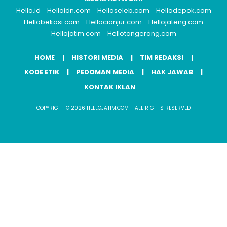
Hello.id
Helloidn.com
Helloseleb.com
Hellodepok.com
Hellobekasi.com
Hellocianjur.com
Hellojateng.com
Hellojatim.com
Hellotangerang.com
HOME
HISTORI MEDIA
TIM REDAKSI
KODE ETIK
PEDOMAN MEDIA
HAK JAWAB
KONTAK IKLAN
COPYRIGHT © 2026 HELLOJATIM.COM - ALL RIGHTS RESERVED