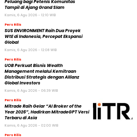
Peluang bagi Petenis Komunitas
Tampil di Ajang Grand Slam
Kamis, 6 Agu 2026 - 12:10 WIB
Pers Rilis
SUS ENVIRONMENT Raih Dua Proyek
WtE di Indonesia, Percepat Ekspansi
Global
Kamis, 6 Agu 2026 - 12:08 WIB
Pers Rilis
UOB Perkuat Bisnis Wealth
Management melalui Kemitraan
Distribusi Strategis dengan Allianz
Global Investors
Kamis, 6 Agu 2026 - 06:39 WIB
Pers Rilis
Mitrade Raih Gelar “AI Broker of the
Year 2026”, Hadirkan MitradeGPT Versi
Terbaru di Asia
Kamis, 6 Agu 2026 - 02:00 WIB
Pers Rilis