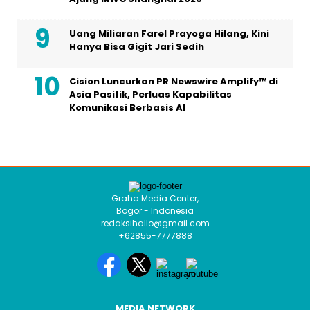
Uang Miliaran Farel Prayoga Hilang, Kini
Hanya Bisa Gigit Jari Sedih
Cision Luncurkan PR Newswire Amplify™ di
Asia Pasifik, Perluas Kapabilitas
Komunikasi Berbasis AI
Graha Media Center,
Bogor - Indonesia
redaksihallo@gmail.com
+62855-7777888
MEDIA NETWORK