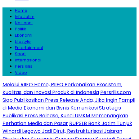
Home
Info Jatim
Nasional
Politik
Ekonomi
Lifestyle
Entertainment
Sport
Internasional
Pers Rilis
Video
Melalui RIIFO Home, RIIFO Perkenalkan Ekosistem,
Kualitas, dan Inovasi Produk di Indonesia
Persrilis.com
Siap Publikasikan Press Release Anda, Jika Ingin Tampil
di Media Ekonomi dan Bisnis
Komunikasi Strategis
Publikasi Press Release, Kunci UMKM Memenangkan
Perhatian Media dan Pasar
RUPSLB Bank Jatim Tunjuk
Winardi Legowo Jadi Dirut, Restrukturisasi Jajaran
Direksi dan Komisaris
Gunung Semeru Kembali Erupsi,