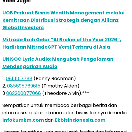
Baca Juga:
UOB Perkuat Bisnis Wealth Management melalui
Kemitraan Distribusi Strategis dengan Allianz
Global Investors
Mitrade Raih Gelar “AI Broker of the Year 2026”,
Hadirkan MitradeGPT Versi Terbaru di Asia
UNISOC Lyric Audio: Mengubah Pengalaman
Mendengarkan Audio
1.
08111157788
(Banny Rachman)
2.
085695769615
(Timothy Alden)
3
082260877068
(Theodore Alvin).***
Sempatkan untuk membaca berbagai berita dan
informasi seputar ekonomi dan bisnis lainnya di media
Infokumkm.com
dan
Ekbisindonesia.com