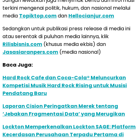
Jangan lewatkan juga menyimak berita dan informasi
terkini mengenai politik, hukum, dan nasional melalui
media
Topiktop.com
dan
Hellocianjur.com
Sedangkan untuk publikasi press release di media ini
atau serentak di puluhan media lainnya, klik
Rilisbisnis.com
(khusus media ekbis) dan
Jasasiaranpers.com
(media nasional)
Baca Juga:
Hard Rock Cafe dan Coca-Cola® Meluncurkan
Kompetisi Musik Hard Rock Rising untuk Musisi
Pendatang Baru
Laporan Cision Peringatkan Merek tentang
‘Jebakan Fragmentasi Data’ yang Merugikan
Lockton Memperkenalkan Lockton SAGE: Platform
Kecerdasan Perusahaan Terpadu Pertama di