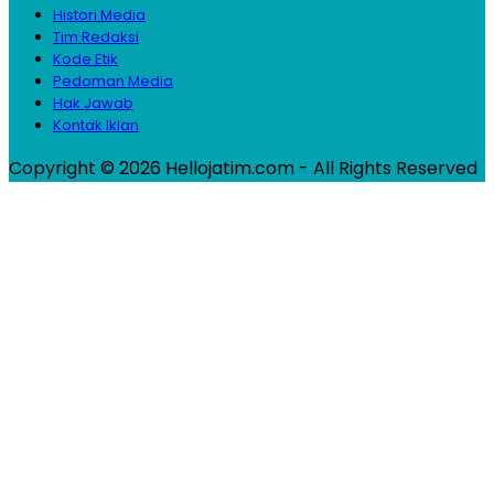
Histori Media
Tim Redaksi
Kode Etik
Pedoman Media
Hak Jawab
Kontak Iklan
Copyright © 2026 Hellojatim.com - All Rights Reserved