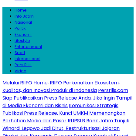
Home
Info Jatim
Nasional
Politik
Ekonomi
Lifestyle
Entertainment
Sport
Internasional
Pers Rilis
Video
Melalui RIIFO Home, RIIFO Perkenalkan Ekosistem,
Kualitas, dan Inovasi Produk di Indonesia
Persrilis.com
Siap Publikasikan Press Release Anda, Jika Ingin Tampil
di Media Ekonomi dan Bisnis
Komunikasi Strategis
Publikasi Press Release, Kunci UMKM Memenangkan
Perhatian Media dan Pasar
RUPSLB Bank Jatim Tunjuk
Winardi Legowo Jadi Dirut, Restrukturisasi Jajaran
Direksi dan Komisaris
Gunung Semeru Kembali Erupsi,