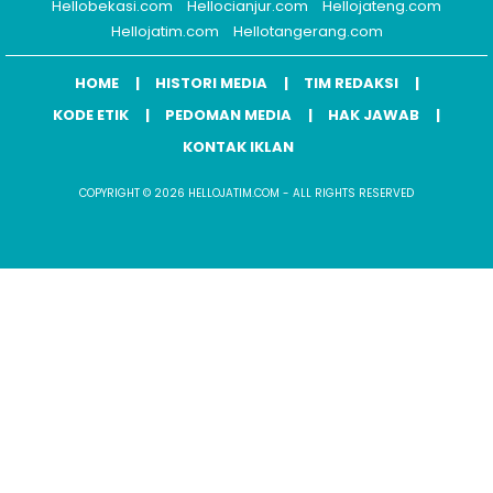
Hellobekasi.com
Hellocianjur.com
Hellojateng.com
Hellojatim.com
Hellotangerang.com
HOME
HISTORI MEDIA
TIM REDAKSI
KODE ETIK
PEDOMAN MEDIA
HAK JAWAB
KONTAK IKLAN
COPYRIGHT © 2026 HELLOJATIM.COM - ALL RIGHTS RESERVED