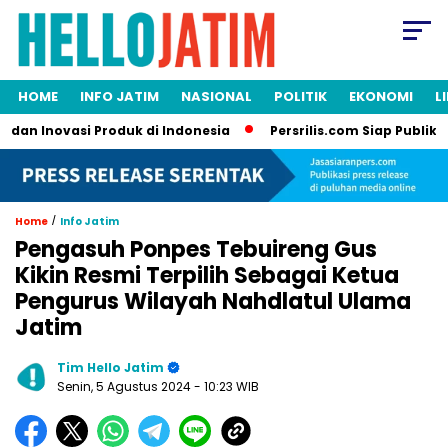
HOME
INFO JATIM
NASIONAL
POLITIK
EKONOMI
L
n Inovasi Produk di Indonesia
Persrilis.com Siap Publikasika
/
Home
Info Jatim
Pengasuh Ponpes Tebuireng Gus
Kikin Resmi Terpilih Sebagai Ketua
Pengurus Wilayah Nahdlatul Ulama
Jatim
Tim Hello Jatim
Senin, 5 Agustus 2024
- 10:23 WIB