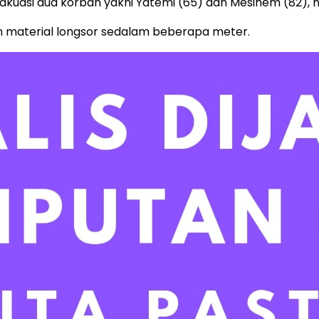
kuasi dua korban yakni Yatemi (65) dan Mesinem (82), n
n material longsor sedalam beberapa meter.