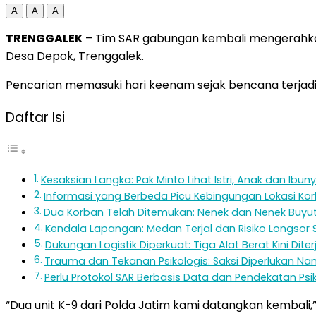
A
A
A
TRENGGALEK
– Tim SAR gabungan kembali mengerahkan 
Desa Depok, Trenggalek.
Pencarian memasuki hari keenam sejak bencana terjad
Daftar Isi
Kesaksian Langka: Pak Minto Lihat Istri, Anak dan Ibu
Informasi yang Berbeda Picu Kebingungan Lokasi Ko
Dua Korban Telah Ditemukan: Nenek dan Nenek Buyut 
Kendala Lapangan: Medan Terjal dan Risiko Longsor 
Dukungan Logistik Diperkuat: Tiga Alat Berat Kini Dite
Trauma dan Tekanan Psikologis: Saksi Diperlukan Na
Perlu Protokol SAR Berbasis Data dan Pendekatan Psi
“Dua unit K-9 dari Polda Jatim kami datangkan kembali,”