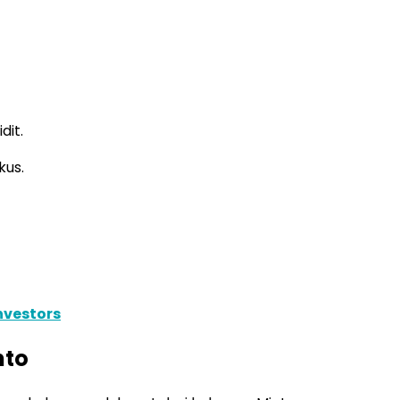
dit.
kus.
nvestors
nto