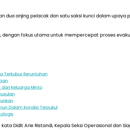
dua anjing pelacak dan satu saksi kunci dalam upaya p
i, dengan fokus utama untuk mempercepat proses evakua
nya Terkubur Reruntuhan
rban
dari Keluarga Minto
Susulan
rjunkan
mun Dalam Kondisi Terpukul
kologis
 kata Didit Arie Ristandi, Kepala Seksi Operasional dan S