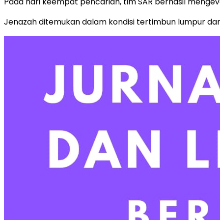
Pada hari keempat pencarian, tim SAR berhasil mengeva
Jenazah ditemukan dalam kondisi tertimbun lumpur da