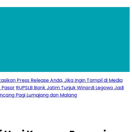
ikasikan Press Release Anda, Jika Ingin Tampil di Media
 Pasar
RUPSLB Bank Jatim Tunjuk Winardi Legowo Jadi
uncang Pagi Lumajang dan Malang