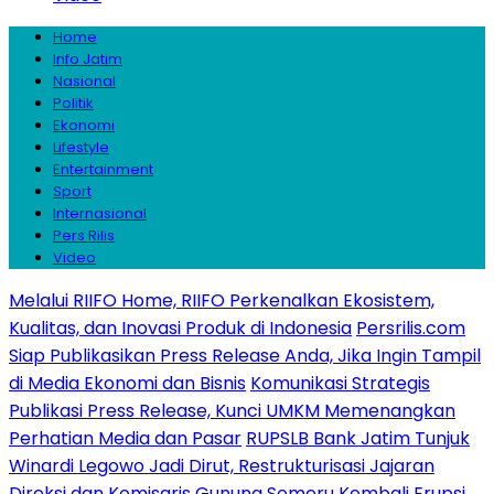
Home
Info Jatim
Nasional
Politik
Ekonomi
Lifestyle
Entertainment
Sport
Internasional
Pers Rilis
Video
Melalui RIIFO Home, RIIFO Perkenalkan Ekosistem,
Kualitas, dan Inovasi Produk di Indonesia
Persrilis.com
Siap Publikasikan Press Release Anda, Jika Ingin Tampil
di Media Ekonomi dan Bisnis
Komunikasi Strategis
Publikasi Press Release, Kunci UMKM Memenangkan
Perhatian Media dan Pasar
RUPSLB Bank Jatim Tunjuk
Winardi Legowo Jadi Dirut, Restrukturisasi Jajaran
Direksi dan Komisaris
Gunung Semeru Kembali Erupsi,