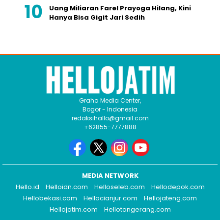
Uang Miliaran Farel Prayoga Hilang, Kini
Hanya Bisa Gigit Jari Sedih
Graha Media Center,
Bogor - Indonesia
redaksihallo@gmail.com
+62855-7777888
MEDIA NETWORK
Hello.id
Helloidn.com
Helloseleb.com
Hellodepok.com
Hellobekasi.com
Hellocianjur.com
Hellojateng.com
Hellojatim.com
Hellotangerang.com