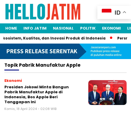
ID
HOME
INFO JATIM
NASIONAL
POLITIK
EKONOMI
L
Ekosistem, Kualitas, dan Inovasi Produk di Indonesia
Persrili
Topik
Pabrik Manufaktur Apple
Ekonomi
Presiden Jokowi Minta Bangun
Pabrik Manufaktur Apple di
Indonesia, Bos Apple Beri
Tanggapan Ini
Kamis, 18 April 2024 - 02:08 WIB