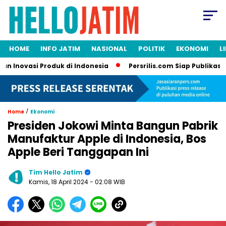
HOME
INFO JATIM
NASIONAL
POLITIK
EKONOMI
L
 Inovasi Produk di Indonesia
Persrilis.com Siap Publikasikan 
/
Home
Ekonomi
Presiden Jokowi Minta Bangun Pabrik
Manufaktur Apple di Indonesia, Bos
Apple Beri Tanggapan Ini
Tim Hello Jatim
Kamis, 18 April 2024
- 02:08 WIB