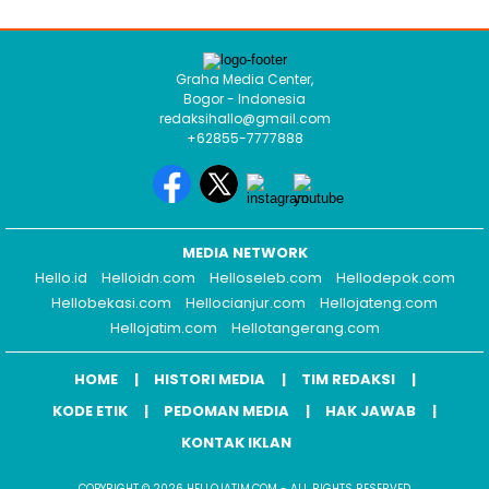
Graha Media Center,
Bogor - Indonesia
redaksihallo@gmail.com
+62855-7777888
MEDIA NETWORK
Hello.id
Helloidn.com
Helloseleb.com
Hellodepok.com
Hellobekasi.com
Hellocianjur.com
Hellojateng.com
Hellojatim.com
Hellotangerang.com
HOME
HISTORI MEDIA
TIM REDAKSI
KODE ETIK
PEDOMAN MEDIA
HAK JAWAB
KONTAK IKLAN
COPYRIGHT © 2026 HELLOJATIM.COM - ALL RIGHTS RESERVED