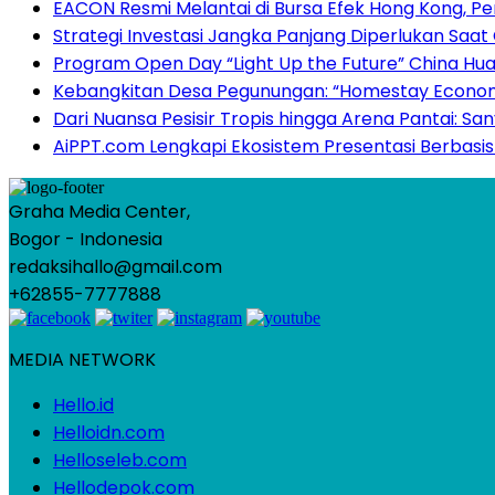
EACON Resmi Melantai di Bursa Efek Hong Kong, 
Strategi Investasi Jangka Panjang Diperlukan Saat
Program Open Day “Light Up the Future” China Hu
Kebangkitan Desa Pegunungan: “Homestay Economy”
Dari Nuansa Pesisir Tropis hingga Arena Pantai: 
AiPPT.com Lengkapi Ekosistem Presentasi Berbasis
Graha Media Center,
Bogor - Indonesia
redaksihallo@gmail.com
+62855-7777888
MEDIA NETWORK
Hello.id
Helloidn.com
Helloseleb.com
Hellodepok.com