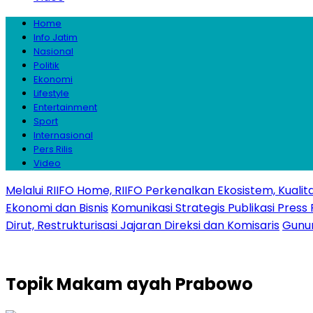
Home
Info Jatim
Nasional
Politik
Ekonomi
Lifestyle
Entertainment
Sport
Internasional
Pers Rilis
Video
Melalui RIIFO Home, RIIFO Perkenalkan Ekosistem, Kualita
Ekonomi dan Bisnis
Komunikasi Strategis Publikasi Pre
Dirut, Restrukturisasi Jajaran Direksi dan Komisaris
Gunun
Topik
Makam ayah Prabowo