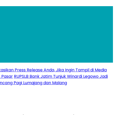
ikasikan Press Release Anda, Jika Ingin Tampil di Media
 Pasar
RUPSLB Bank Jatim Tunjuk Winardi Legowo Jadi
uncang Pagi Lumajang dan Malang