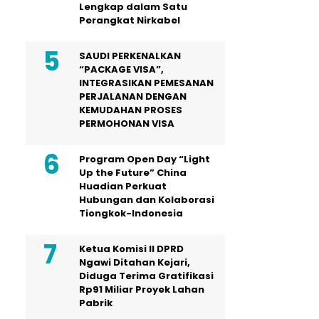
Lengkap dalam Satu
Perangkat Nirkabel
SAUDI PERKENALKAN
“PACKAGE VISA”,
INTEGRASIKAN PEMESANAN
PERJALANAN DENGAN
KEMUDAHAN PROSES
PERMOHONAN VISA
Program Open Day “Light
Up the Future” China
Huadian Perkuat
Hubungan dan Kolaborasi
Tiongkok-Indonesia
Ketua Komisi II DPRD
Ngawi Ditahan Kejari,
Diduga Terima Gratifikasi
Rp91 Miliar Proyek Lahan
Pabrik