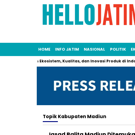
HOME
INFO JATIM
NASIONAL
POLITIK
E
IFO Perkenalkan Ekosistem, Kualitas, dan Inovasi Produk di Indone
Topik
Kabupaten Madiun
Jasad Balita Madiun Ditemuka