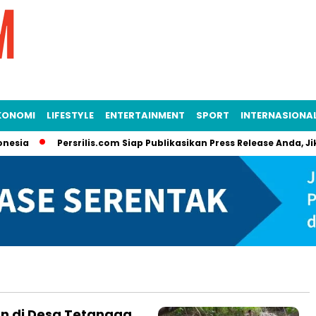
KONOMI
LIFESTYLE
ENTERTAINMENT
SPORT
INTERNASIONA
sia
Persrilis.com Siap Publikasikan Press Release Anda, Jika
n di Desa Tetangga,