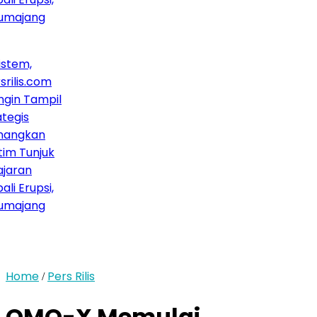
jang
,
s.com
 Tampil
s
gkan
unjuk
n
upsi,
jang
Home
Pers Rilis
/
OMO-X Memulai