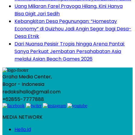
Uang Miliaran Farel Prayoga Hilang, Kini Hanya
Bisa Gigit Jari Sedih
Kebangkitan Desa Pegunungan: “Homestay
Economy” di Guizhou Jadi Angin Segar bagi Desa-
Desa Etnik
Dari Nuansa Pesisir Tropis hingga Arena Pantai:
Sanya Perkuat Jembatan Persahabatan Asia
melalui Asian Beach Games 2026
Graha Media Center,
Bogor - Indonesia
redaksihallo@gmail.com
+62855-7777888
MEDIA NETWORK
Hello.id