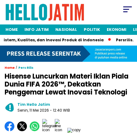
HOME
INFO JATIM
NASIONAL
POLITIK
EKONOMI
L
tem, Kualitas, dan Inovasi Produk di Indonesia
Persrilis.com
/
Home
Pers Rilis
Hisense Luncurkan Materi Iklan Piala
Dunia FIFA 2026™, Dekatkan
Penggemar Lewat Inovasi Teknologi
Tim Hello Jatim
Senin, 11 Mei 2026
- 12:40 WIB