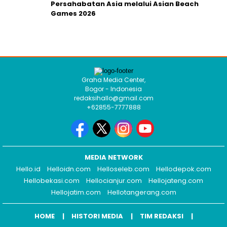
Persahabatan Asia melalui Asian Beach
Games 2026
Graha Media Center,
Bogor - Indonesia
redaksihallo@gmail.com
+62855-7777888
MEDIA NETWORK
Hello.id
Helloidn.com
Helloseleb.com
Hellodepok.com
Hellobekasi.com
Hellocianjur.com
Hellojateng.com
Hellojatim.com
Hellotangerang.com
HOME
HISTORI MEDIA
TIM REDAKSI