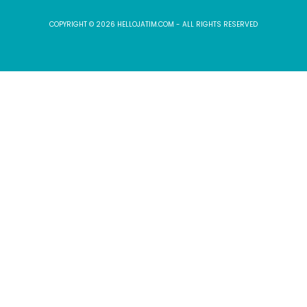
COPYRIGHT © 2026 HELLOJATIM.COM - ALL RIGHTS RESERVED