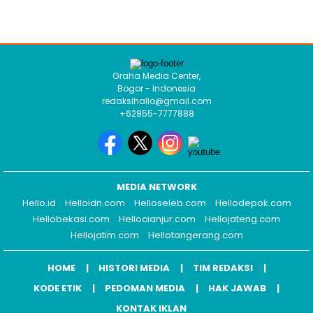
Graha Media Center,
Bogor - Indonesia
redaksihallo@gmail.com
+62855-7777888
MEDIA NETWORK
Hello.id
Helloidn.com
Helloseleb.com
Hellodepok.com
Hellobekasi.com
Hellocianjur.com
Hellojateng.com
Hellojatim.com
Hellotangerang.com
HOME
HISTORI MEDIA
TIM REDAKSI
KODE ETIK
PEDOMAN MEDIA
HAK JAWAB
KONTAK IKLAN