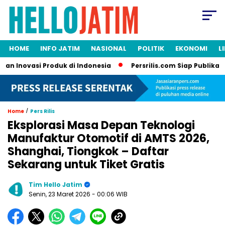
HOME
INFO JATIM
NASIONAL
POLITIK
EKONOMI
L
Inovasi Produk di Indonesia
Persrilis.com Siap Publikasikan 
/
Home
Pers Rilis
Eksplorasi Masa Depan Teknologi
Manufaktur Otomotif di AMTS 2026,
Shanghai, Tiongkok – Daftar
Sekarang untuk Tiket Gratis
Tim Hello Jatim
Senin, 23 Maret 2026
- 00:06 WIB