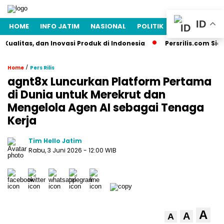
ID
HOME
INFO JATIM
NASIONAL
POLITIK
EKONOMI
L
alitas, dan Inovasi Produk di Indonesia
Persrilis.com Siap P
/
Home
Pers Rilis
agnt8x Luncurkan Platform Pertama
di Dunia untuk Merekrut dan
Mengelola Agen AI sebagai Tenaga
Kerja
Tim Hello Jatim
Rabu, 3 Juni 2026
- 12:00 WIB
A
A
A