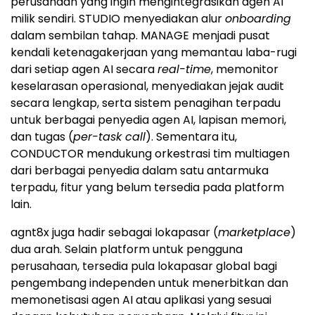
perusahaan yang ingin mengintegrasikan agen AI
milik sendiri. STUDIO menyediakan alur
onboarding
dalam sembilan tahap. MANAGE menjadi pusat
kendali ketenagakerjaan yang memantau laba-rugi
dari setiap agen AI secara
real-time
, memonitor
keselarasan operasional, menyediakan jejak audit
secara lengkap, serta sistem penagihan terpadu
untuk berbagai penyedia agen AI, lapisan memori,
dan tugas (
per-task call
). Sementara itu,
CONDUCTOR mendukung orkestrasi tim multiagen
dari berbagai penyedia dalam satu antarmuka
terpadu, fitur yang belum tersedia pada platform
lain.
agnt8x juga hadir sebagai lokapasar (
marketplace
)
dua arah. Selain platform untuk pengguna
perusahaan, tersedia pula lokapasar global bagi
pengembang independen untuk menerbitkan dan
memonetisasi agen AI atau aplikasi yang sesuai