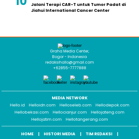
Jalani Terapi CAR-T untuk Tumor Padat di
Jiahui International Cancer Center
Graha Media Center,
Bogor - Indonesia
redaksihallo@gmail.com
+62855-7777888
MEDIA NETWORK
Hello.id
Helloidn.com
Helloseleb.com
Hellodepok.com
Hellobekasi.com
Hellocianjur.com
Hellojateng.com
Hellojatim.com
Hellotangerang.com
HOME
HISTORI MEDIA
TIM REDAKSI