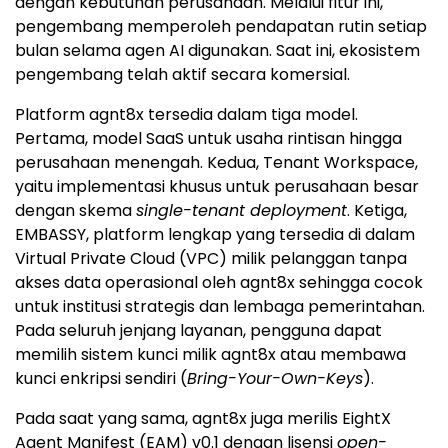
dengan kebutuhan perusahaan. Melalui fitur ini,
pengembang memperoleh pendapatan rutin setiap
bulan selama agen AI digunakan. Saat ini, ekosistem
pengembang telah aktif secara komersial.
Platform agnt8x tersedia dalam tiga model.
Pertama, model SaaS untuk usaha rintisan hingga
perusahaan menengah. Kedua, Tenant Workspace,
yaitu implementasi khusus untuk perusahaan besar
dengan skema
single-tenant deployment
. Ketiga,
EMBASSY, platform lengkap yang tersedia di dalam
Virtual Private Cloud (VPC) milik pelanggan tanpa
akses data operasional oleh agnt8x sehingga cocok
untuk institusi strategis dan lembaga pemerintahan.
Pada seluruh jenjang layanan, pengguna dapat
memilih sistem kunci milik agnt8x atau membawa
kunci enkripsi sendiri (
Bring-Your-Own-Keys
).
Pada saat yang sama, agnt8x juga merilis EightX
Agent Manifest (EAM) v0.1 dengan lisensi
open-