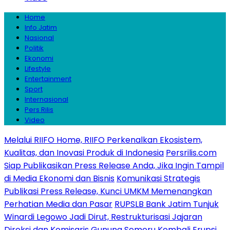
Home
Info Jatim
Nasional
Politik
Ekonomi
Lifestyle
Entertainment
Sport
Internasional
Pers Rilis
Video
Melalui RIIFO Home, RIIFO Perkenalkan Ekosistem,
Kualitas, dan Inovasi Produk di Indonesia
Persrilis.com
Siap Publikasikan Press Release Anda, Jika Ingin Tampil
di Media Ekonomi dan Bisnis
Komunikasi Strategis
Publikasi Press Release, Kunci UMKM Memenangkan
Perhatian Media dan Pasar
RUPSLB Bank Jatim Tunjuk
Winardi Legowo Jadi Dirut, Restrukturisasi Jajaran
Direksi dan Komisaris
Gunung Semeru Kembali Erupsi,