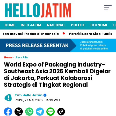
HOME
INFO JATIM
NASIONAL
POLITIK
EKONOMI
L
n Inovasi Produk di Indonesia
Persrilis.com Siap Publikasika
/
Home
Pers Rilis
World Expo of Packaging Industry-
Southeast Asia 2026 Kembali Digelar
di Jakarta, Perkuat Kolaborasi
Strategis di Tingkat Regional
Tim Hello Jatim
Rabu, 27 Mei 2026
- 15:19 WIB