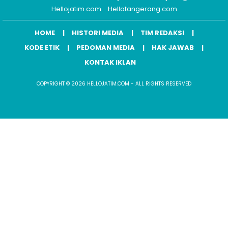
Hellojatim.com
Hellotangerang.com
HOME
HISTORI MEDIA
TIM REDAKSI
KODE ETIK
PEDOMAN MEDIA
HAK JAWAB
KONTAK IKLAN
COPYRIGHT © 2026 HELLOJATIM.COM - ALL RIGHTS RESERVED