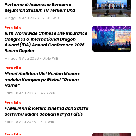
Pertama di Indonesia Bersama
Sejumlah Stasiun TV Terkemuka
Minggu, 9 Agu 2026 - 23:49 WIB
Pers Rilis
16th Worldwide Chinese Life Insurance
Congress & International Dragon
Award (IDA) Annual Conference 2026
Resmi Digelar
Minggu, 9 Agu 2026 - 01:45 WIB
Pers Rilis
Himel Hadirkan Visi Hunian Modern
melalui Kampanye Global “Dream
Home”
Sabtu, 8 Agu 2026 - 14:26 WIB
Pers Rilis
FAMILIARITÉ: Ketika Sinema dan Sastra
Bertemu dalam Sebuah Karya Puitis
Sabtu, 8 Agu 2026 - 14:19 WIB
Pers Rilis