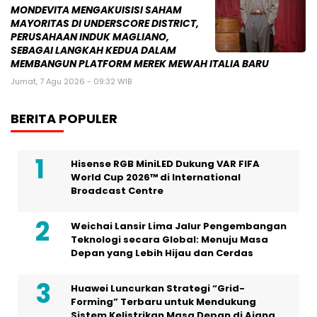
MONDEVITA MENGAKUISISI SAHAM
MAYORITAS DI UNDERSCORE DISTRICT,
PERUSAHAAN INDUK MAGLIANO,
SEBAGAI LANGKAH KEDUA DALAM
MEMBANGUN PLATFORM MEREK MEWAH ITALIA BARU
Jumat, 7 Agu 2026 - 09:32 WIB
BERITA POPULER
Hisense RGB MiniLED Dukung VAR FIFA
World Cup 2026™ di International
Broadcast Centre
Weichai Lansir Lima Jalur Pengembangan
Teknologi secara Global: Menuju Masa
Depan yang Lebih Hijau dan Cerdas
Huawei Luncurkan Strategi “Grid-
Forming” Terbaru untuk Mendukung
Sistem Kelistrikan Masa Depan di Ajang