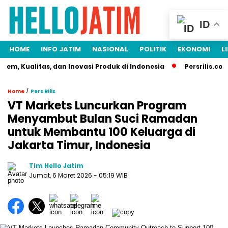
ID
HOME
INFO JATIM
NASIONAL
POLITIK
EKONOMI
L
m, Kualitas, dan Inovasi Produk di Indonesia
Persrilis.com S
/
Home
Pers Rilis
VT Markets Luncurkan Program
Menyambut Bulan Suci Ramadan
untuk Membantu 100 Keluarga di
Jakarta Timur, Indonesia
Tim Hello Jatim
Jumat, 6 Maret 2026
- 05:19 WIB