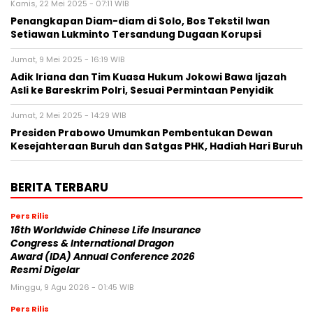
Kamis, 22 Mei 2025 - 07:11 WIB
Penangkapan Diam-diam di Solo, Bos Tekstil Iwan
Setiawan Lukminto Tersandung Dugaan Korupsi
Jumat, 9 Mei 2025 - 16:19 WIB
Adik Iriana dan Tim Kuasa Hukum Jokowi Bawa Ijazah
Asli ke Bareskrim Polri, Sesuai Permintaan Penyidik
Jumat, 2 Mei 2025 - 14:29 WIB
Presiden Prabowo Umumkan Pembentukan Dewan
Kesejahteraan Buruh dan Satgas PHK, Hadiah Hari Buruh
BERITA TERBARU
Pers Rilis
16th Worldwide Chinese Life Insurance
Congress & International Dragon
Award (IDA) Annual Conference 2026
Resmi Digelar
Minggu, 9 Agu 2026 - 01:45 WIB
Pers Rilis