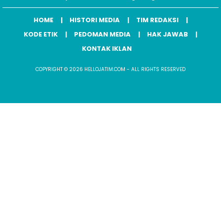
HOME
HISTORI MEDIA
TIM REDAKSI
KODE ETIK
PEDOMAN MEDIA
HAK JAWAB
KONTAK IKLAN
COPYRIGHT © 2026 HELLOJATIM.COM - ALL RIGHTS RESERVED