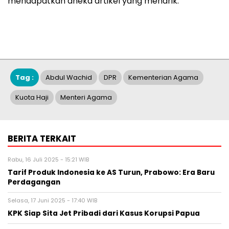
mendapatkan aneka artikel yang menarik.
Tag :
Abdul Wachid
DPR
Kementerian Agama
Kuota Haji
Menteri Agama
BERITA TERKAIT
Rabu, 16 Juli 2025 - 15:21 WIB
Tarif Produk Indonesia ke AS Turun, Prabowo: Era Baru
Perdagangan
Selasa, 17 Juni 2025 - 17:40 WIB
KPK Siap Sita Jet Pribadi dari Kasus Korupsi Papua