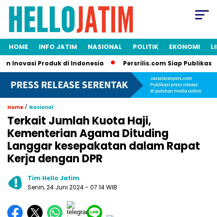
HOME
INFO JATIM
NASIONAL
POLITIK
EKONOMI
L
Inovasi Produk di Indonesia
Persrilis.com Siap Publikasikan 
/
Home
Nasional
Terkait Jumlah Kuota Haji,
Kementerian Agama Dituding
Langgar kesepakatan dalam Rapat
Kerja dengan DPR
Tim Hello Jatim
Senin, 24 Juni 2024
- 07:14 WIB