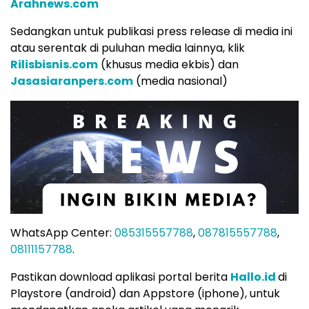
Arahnews.com
Sedangkan untuk publikasi press release di media ini
atau serentak di puluhan media lainnya, klik
Rilisbisnis.com
(khusus media ekbis) dan
Jasasiaranpers.com
(media nasional)
WhatsApp Center:
085315557788
,
087815557788
,
08111157788
.
Pastikan download aplikasi portal berita
Hallo.id
di
Playstore (android) dan Appstore (iphone), untuk