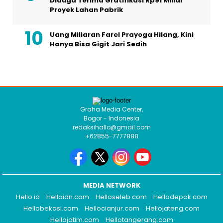
Diduga Terima Gratifikasi Rp91 Miliar
Proyek Lahan Pabrik
Uang Miliaran Farel Prayoga Hilang, Kini
Hanya Bisa Gigit Jari Sedih
Graha Media Center,
Bogor - Indonesia
redaksihallo@gmail.com
+62855-7777888
MEDIA NETWORK
Hello.id
Helloidn.com
Helloseleb.com
Hellodepok.com
Hellobekasi.com
Hellocianjur.com
Hellojateng.com
Hellojatim.com
Hellotangerang.com