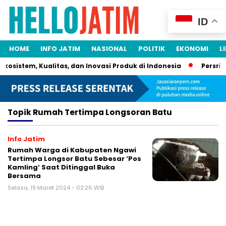
ID
HOME
INFO JATIM
NASIONAL
POLITIK
EKONOMI
L
kosistem, Kualitas, dan Inovasi Produk di Indonesia
Persrili
Topik
Rumah Tertimpa Longsoran Batu
Info Jatim
Rumah Warga di Kabupaten Ngawi
Tertimpa Longsor Batu Sebesar ‘Pos
Kamling’ Saat Ditinggal Buka
Bersama
Selasa, 19 Maret 2024 - 02:26 WIB