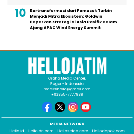
Bertransformasi dari Pemasok Turbin
Menjadi Mitra Ekosistem: Goldwin
Paparkan strategi di Asia Pasifik dalam
Ajang APAC Wind Energy Summit
Graha Media Center,
Bogor - Indonesia
redaksihallo@gmail.com
+62855-7777888
MEDIA NETWORK
Hello.id
Helloidn.com
Helloseleb.com
Hellodepok.com