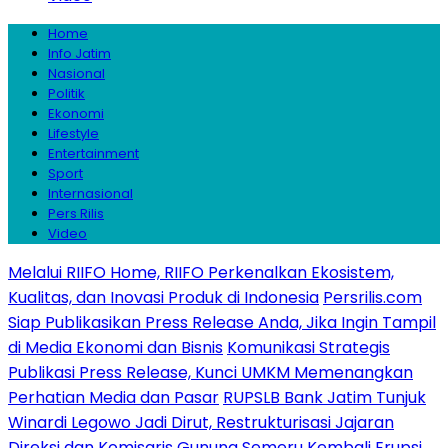
Home
Info Jatim
Nasional
Politik
Ekonomi
Lifestyle
Entertainment
Sport
Internasional
Pers Rilis
Video
Melalui RIIFO Home, RIIFO Perkenalkan Ekosistem,
Kualitas, dan Inovasi Produk di Indonesia
Persrilis.com
Siap Publikasikan Press Release Anda, Jika Ingin Tampil
di Media Ekonomi dan Bisnis
Komunikasi Strategis
Publikasi Press Release, Kunci UMKM Memenangkan
Perhatian Media dan Pasar
RUPSLB Bank Jatim Tunjuk
Winardi Legowo Jadi Dirut, Restrukturisasi Jajaran
Direksi dan Komisaris
Gunung Semeru Kembali Erupsi,