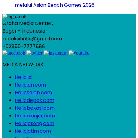
melalui Asian Beach Games 2026
Graha Media Center,
Bogor - Indonesia
redaksihallo@gmail.com
+62855-7777888
MEDIA NETWORK
Hello.id
Helloidn.com
Helloseleb.com
Hellodepok.com
Hellobekasi.com
Hellocianjur.com
Hellojateng.com
Hellojatim.com