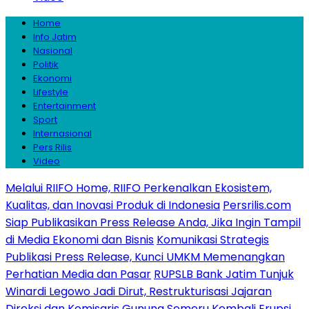
Home
Info Jatim
Nasional
Politik
Ekonomi
Lifestyle
Entertainment
Sport
Internasional
Pers Rilis
Video
Melalui RIIFO Home, RIIFO Perkenalkan Ekosistem,
Kualitas, dan Inovasi Produk di Indonesia
Persrilis.com
Siap Publikasikan Press Release Anda, Jika Ingin Tampil
di Media Ekonomi dan Bisnis
Komunikasi Strategis
Publikasi Press Release, Kunci UMKM Memenangkan
Perhatian Media dan Pasar
RUPSLB Bank Jatim Tunjuk
Winardi Legowo Jadi Dirut, Restrukturisasi Jajaran
Direksi dan Komisaris
Gunung Semeru Kembali Erupsi,