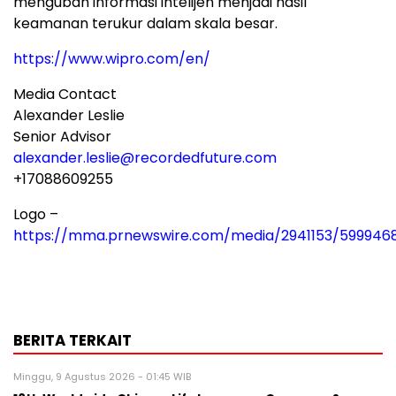
mengubah informasi intelijen menjadi hasil
keamanan terukur dalam skala besar.
https://www.wipro.com/en/
Media Contact
Alexander Leslie
Senior Advisor
alexander.leslie@recordedfuture.com
+17088609255
Logo –
https://mma.prnewswire.com/media/2941153/599946
BERITA TERKAIT
Minggu, 9 Agustus 2026 - 01:45 WIB