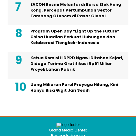
EACON Resmi Melantai di Bursa Efek Hong
Kong, Percepat Pertumbuhan Sektor
Tambang Otonom di Pasar Global
Program Open Day “Light Up the Future”
China Huadian Perkuat Hubungan dan
Kolaborasi Tiongkok-Indonesia
Ketua Komisi II DPRD Ngawi Ditahan Kejari,
Diduga Terima Gratifikasi Rp91 Miliar
Proyek Lahan Pabrik
Uang Miliaran Farel Prayoga Hilang, Kini
Hanya Bisa Gigit Jari Sedih
Graha Media Center,
Bogor - Indonesia