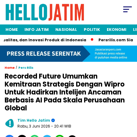
HOME
INFO JATIM
NASIONAL
POLITIK
EKONOMI
L
itas, dan Inovasi Produk di Indonesia
Persrilis.com Siap Pub
/
Home
Pers Rilis
Recorded Future Umumkan
Kemitraan Strategis Dengan Wipro
Untuk Hadirkan Intelijen Ancaman
Berbasis AI Pada Skala Perusahaan
Global
Tim Hello Jatim
Rabu, 3 Juni 2026
- 20:41 WIB