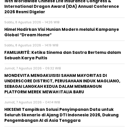
16th Worldwide Chinese Life Insurance Congress &
International Dragon Award (IDA) Annual Conference
2026 Resmi Digelar
Sabtu, 8 Agustus 2026 - 14:26 WIB
Himel Hadirkan Visi Hunian Modern melalui Kampanye
Global “Dream Home”
Sabtu, 8 Agustus 2026 - 14:19 WIB
FAMILIARITÉ: Ketika Sinema dan Sastra Bertemu dalam
Sebuah Karya Puitis
Jumat, 7 Agustus 2026 - 09:32 WIB
MONDEVITA MENGAKUISISI SAHAM MAYORITAS DI
UNDERSCORE DISTRICT, PERUSAHAAN INDUK MAGLIANO,
SEBAGAI LANGKAH KEDUA DALAM MEMBANGUN
PLATFORM MEREK MEWAH ITALIA BARU
Jumat, 7 Agustus 2026 - 04:14 WIB
HIKSEMI Tampilkan Solusi Penyimpanan Data untuk
Seluruh Skenario di Ajang DTI Indonesia 2026, Dukung
Pengembangan AI di Asia Tenggara