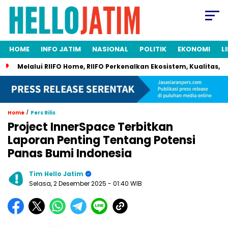
HOME
INFO JATIM
NASIONAL
POLITIK
EKONOMI
L
Melalui RIIFO Home, RIIFO Perkenalkan Ekosistem, Kualitas, d
/
Home
Pers Rilis
Project InnerSpace Terbitkan
Laporan Penting Tentang Potensi
Panas Bumi Indonesia
Tim Hello Jatim
Selasa, 2 Desember 2025
- 01:40 WIB