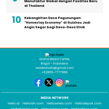
Manufaktur Global dengan Fasilitas Baru
di Thailand
Kebangkitan Desa Pegunungan:
“Homestay Economy” di Guizhou Jadi
Angin Segar bagi Desa-Desa Etnik
Graha Media Center,
Bogor - Indonesia
redaksihallo@gmail.com
+62855-7777888
MEDIA NETWORK
Hello.id
Helloidn.com
Helloseleb.com
Hellodepok.com
Hellobekasi.com
Hellocianjur.com
Hellojateng.com