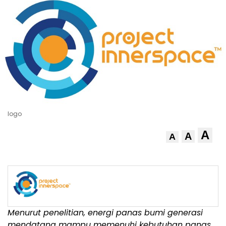
logo
A
A
A
Menurut penelitian, energi panas bumi generasi
mendatang mampu memenuhi kebutuhan panas