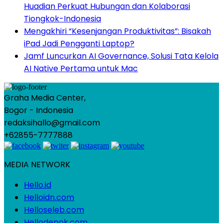
Huadian Perkuat Hubungan dan Kolaborasi
Tiongkok-Indonesia
Mengakhiri “Kesenjangan Produktivitas”: Bisakah
iPad Jadi Pengganti Laptop?
Jamf Luncurkan AI Governance, Solusi Tata Kelola
AI Native Pertama untuk Mac
Graha Media Center,
Bogor - Indonesia
redaksihallo@gmail.com
+62855-7777888
MEDIA NETWORK
Hello.id
Helloidn.com
Helloseleb.com
Hellodepok.com