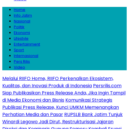
Home
Info Jatim
Nasional
Politik
Ekonomi
Lifestyle
Entertainment
Sport
Internasional
Pers Rilis
Video
Melalui RIIFO Home, RIIFO Perkenalkan Ekosistem,
Kualitas, dan Inovasi Produk di Indonesia
Persrilis.com
Siap Publikasikan Press Release Anda, Jika Ingin Tampil
di Media Ekonomi dan Bisnis
Komunikasi Strategis
Publikasi Press Release, Kunci UMKM Memenangkan
Perhatian Media dan Pasar
RUPSLB Bank Jatim Tunjuk
Winardi Legowo Jadi Dirut, Restrukturisasi Jajaran
Direksi dan Komisaris
Gunung Semeru Kembali Erupsi,