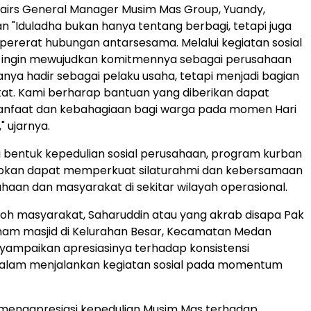
airs General Manager Musim Mas Group, Yuandy,
"Iduladha bukan hanya tentang berbagi, tetapi juga
rerat hubungan antarsesama. Melalui kegiatan sosial
as ingin mewujudkan komitmennya sebagai perusahaan
nya hadir sebagai pelaku usaha, tetapi menjadi bagian
at. Kami berharap bantuan yang diberikan dapat
faat dan kebahagiaan bagi warga pada momen Hari
" ujarnya.
i bentuk kepedulian sosial perusahaan, program kurban
arapkan dapat memperkuat silaturahmi dan kebersamaan
haan dan masyarakat di sekitar wilayah operasional.
koh masyarakat, Saharuddin atau yang akrab disapa Pak
imam masjid di Kelurahan Besar, Kecamatan Medan
yampaikan apresiasinya terhadap konsistensi
alam menjalankan kegiatan sosial pada momentum
 mengapresiasi kepedulian Musim Mas terhadap