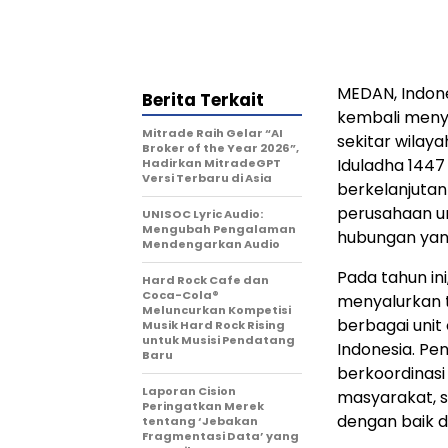
MEDAN, Indon
Berita Terkait
kembali meny
Mitrade Raih Gelar “AI
sekitar wilay
Broker of the Year 2026”,
Iduladha 1447
Hadirkan MitradeGPT
Versi Terbaru di Asia
berkelanjutan
perusahaan u
UNISOC Lyric Audio:
Mengubah Pengalaman
hubungan yan
Mendengarkan Audio
Pada tahun in
Hard Rock Cafe dan
Coca-Cola®
menyalurkan t
Meluncurkan Kompetisi
berbagai unit
Musik Hard Rock Rising
untuk Musisi Pendatang
Indonesia. Pe
Baru
berkoordinasi
Laporan Cision
masyarakat, s
Peringatkan Merek
dengan baik d
tentang ‘Jebakan
Fragmentasi Data’ yang