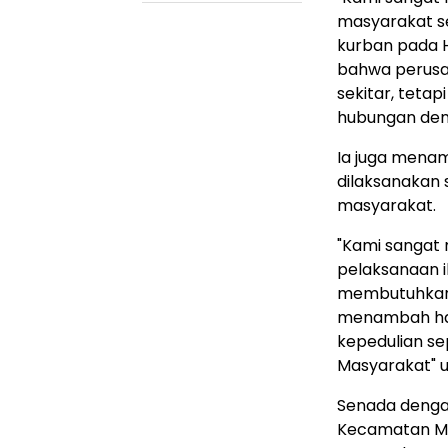
masyarakat se
kurban pada H
bahwa perusah
sekitar, teta
hubungan den
Ia juga mena
dilaksanakan
masyarakat.
"Kami sangat
pelaksanaan 
membutuhkan. 
menambah han
kepedulian sep
Masyarakat" u
Senada dengan
Kecamatan Me