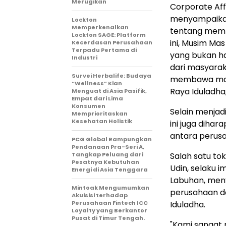
Merugikan
Corporate Aff
menyampaikan 
Lockton
Memperkenalkan
tentang mempe
Lockton SAGE: Platform
ini, Musim M
Kecerdasan Perusahaan
Terpadu Pertama di
yang bukan ha
Industri
dari masyarak
Survei Herbalife: Budaya
membawa man
“Wellness” Kian
Raya Iduladha,
Menguat di Asia Pasifik,
Empat dari Lima
Konsumen
Selain menjad
Memprioritaskan
Kesehatan Holistik
ini juga dih
antara perusa
PCG Global Rampungkan
Pendanaan Pra-Seri A,
Tangkap Peluang dari
Salah satu to
Pesatnya Kebutuhan
Udin, selaku 
Energi di Asia Tenggara
Labuhan, men
Mintoak Mengumumkan
perusahaan d
Akuisisi terhadap
Perusahaan Fintech ICC
Iduladha.
Loyalty yang Berkantor
Pusat di Timur Tengah.
"Kami sangat