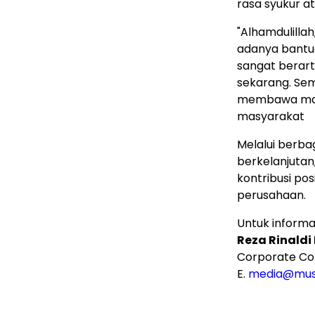
rasa syukur a
"Alhamdulilla
adanya bantua
sangat berart
sekarang. Sem
membawa man
masyarakat
Melalui berba
berkelanjuta
kontribusi pos
perusahaan.
Untuk informas
Reza Rinaldi
Corporate Co
E.
media@mus