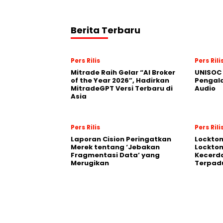
Berita Terbaru
Pers Rilis
Pers Rili
Mitrade Raih Gelar “AI Broker
UNISOC 
of the Year 2026”, Hadirkan
Pengal
MitradeGPT Versi Terbaru di
Audio
Asia
Pers Rilis
Pers Rili
Laporan Cision Peringatkan
Lockto
Merek tentang ‘Jebakan
Lockton
Fragmentasi Data’ yang
Kecerd
Merugikan
Terpadu