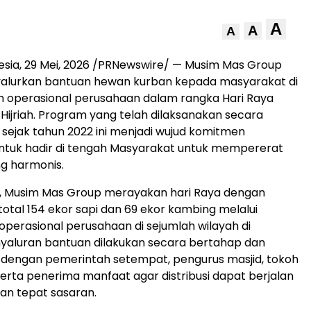
A
A
A
esia
,
29 Mei, 2026
/PRNewswire/ — Musim Mas Group
alurkan bantuan hewan kurban kepada masyarakat di
ah operasional perusahaan dalam rangka Hari Raya
 Hijriah. Program yang telah dilaksanakan secara
 sejak tahun 2022 ini menjadi wujud komitmen
ntuk hadir di tengah Masyarakat untuk mempererat
g harmonis.
i, Musim Mas Group merayakan hari Raya dengan
otal 154 ekor sapi dan 69 ekor kambing melalui
 operasional perusahaan di sejumlah wilayah di
nyaluran bantuan dilakukan secara bertahap dan
 dengan pemerintah setempat, pengurus masjid, tokoh
erta penerima manfaat agar distribusi dapat berjalan
an tepat sasaran.