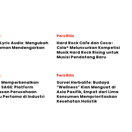
s
Pers Rilis
Lyric Audio: Mengubah
Hard Rock Cafe dan Coca-
aman Mendengarkan
Cola® Meluncurkan Kompetisi
Musik Hard Rock Rising untuk
Musisi Pendatang Baru
s
Pers Rilis
n Memperkenalkan
Survei Herbalife: Budaya
 SAGE: Platform
“Wellness” Kian Menguat di
asan Perusahaan
Asia Pasifik, Empat dari Lima
 Pertama di Industri
Konsumen Memprioritaskan
Kesehatan Holistik