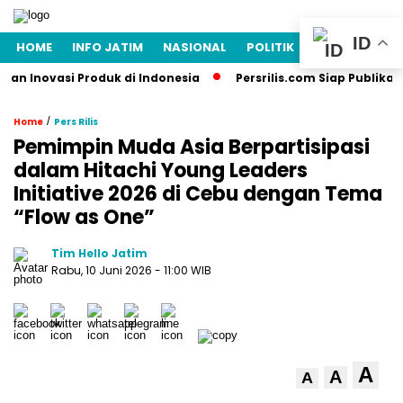
ID
HOME
INFO JATIM
NASIONAL
POLITIK
EKONOMI
L
n Inovasi Produk di Indonesia
Persrilis.com Siap Publikasikan
/
Home
Pers Rilis
Pemimpin Muda Asia Berpartisipasi
dalam Hitachi Young Leaders
Initiative 2026 di Cebu dengan Tema
“Flow as One”
Tim Hello Jatim
Rabu, 10 Juni 2026
- 11:00 WIB
A
A
A