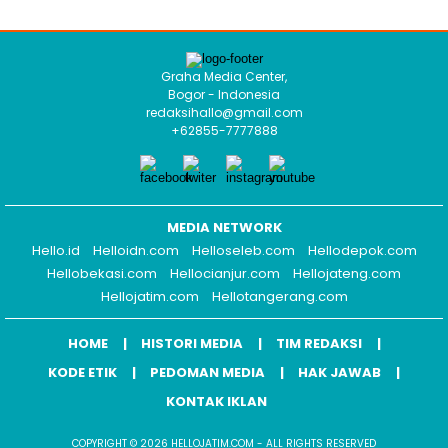
Graha Media Center,
Bogor - Indonesia
redaksihallo@gmail.com
+62855-7777888
MEDIA NETWORK
Hello.id
Helloidn.com
Helloseleb.com
Hellodepok.com
Hellobekasi.com
Hellocianjur.com
Hellojateng.com
Hellojatim.com
Hellotangerang.com
HOME
HISTORI MEDIA
TIM REDAKSI
KODE ETIK
PEDOMAN MEDIA
HAK JAWAB
KONTAK IKLAN
COPYRIGHT © 2026 HELLOJATIM.COM - ALL RIGHTS RESERVED