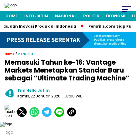
HOME
INFO JATIM
NASIONAL
POLITIK
EKONOMI
L
, dan Inovasi Produk di Indonesia
Persrilis.com Siap Publika
/
Home
Pers Rilis
Memasuki Tahun ke-16: Vantage
Markets Menetapkan Standar Baru
sebagai “Ultimate Trading Machine”
Tim Hello Jatim
Kamis, 22 Januari 2026
- 07:08 WIB
logo