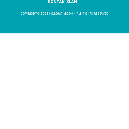
KONTAK IKLAN
COPYRIGHT © 2026 HELLOJATIM.COM - ALL RIGHTS RESERVED