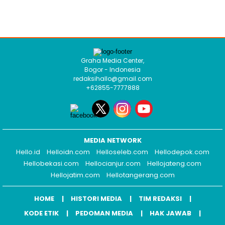
Graha Media Center,
Bogor - Indonesia
redaksihallo@gmail.com
+62855-7777888
MEDIA NETWORK
Hello.id
Helloidn.com
Helloseleb.com
Hellodepok.com
Hellobekasi.com
Hellocianjur.com
Hellojateng.com
Hellojatim.com
Hellotangerang.com
HOME
HISTORI MEDIA
TIM REDAKSI
KODE ETIK
PEDOMAN MEDIA
HAK JAWAB