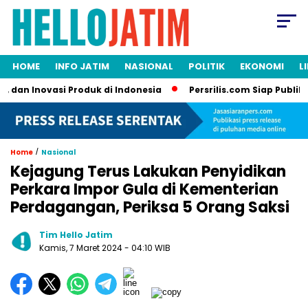
HOME
INFO JATIM
NASIONAL
POLITIK
EKONOMI
L
dan Inovasi Produk di Indonesia
Persrilis.com Siap Publikasi
/
Home
Nasional
Kejagung Terus Lakukan Penyidikan
Perkara Impor Gula di Kementerian
Perdagangan, Periksa 5 Orang Saksi
Tim Hello Jatim
Kamis, 7 Maret 2024
- 04:10 WIB