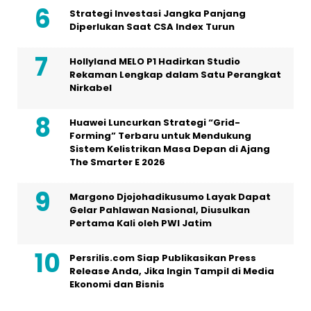
Strategi Investasi Jangka Panjang
Diperlukan Saat CSA Index Turun
Hollyland MELO P1 Hadirkan Studio
Rekaman Lengkap dalam Satu Perangkat
Nirkabel
Huawei Luncurkan Strategi “Grid-
Forming” Terbaru untuk Mendukung
Sistem Kelistrikan Masa Depan di Ajang
The Smarter E 2026
Margono Djojohadikusumo Layak Dapat
Gelar Pahlawan Nasional, Diusulkan
Pertama Kali oleh PWI Jatim
Persrilis.com Siap Publikasikan Press
Release Anda, Jika Ingin Tampil di Media
Ekonomi dan Bisnis