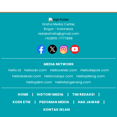
Graha Media Center,
Bogor - Indonesia
redaksihallo@gmail.com
+62855-7777888
MEDIA NETWORK
Hello.id
Helloidn.com
Helloseleb.com
Hellodepok.com
Hellobekasi.com
Hellocianjur.com
Hellojateng.com
Hellojatim.com
Hellotangerang.com
HOME
HISTORI MEDIA
TIM REDAKSI
KODE ETIK
PEDOMAN MEDIA
HAK JAWAB
KONTAK IKLAN