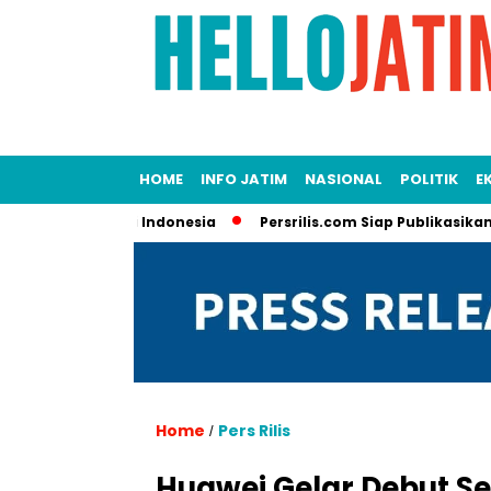
HOME
INFO JATIM
NASIONAL
POLITIK
E
vasi Produk di Indonesia
Persrilis.com Siap Publikasikan Pres
Home
Pers Rilis
/
Huawei Gelar Debut Se