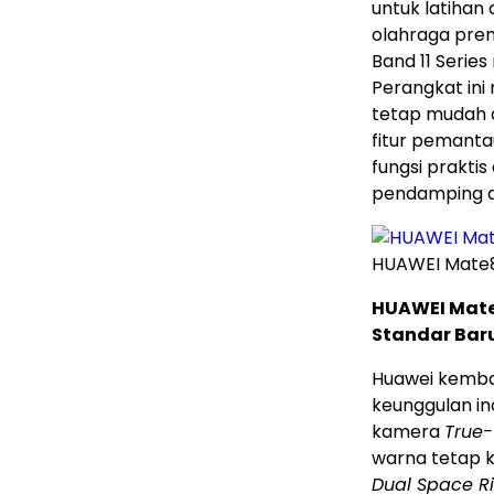
untuk latihan
olahraga prem
Band 11 Serie
Perangkat ini 
tetap mudah d
fitur pemanta
fungsi prakti
pendamping a
HUAWEI Mate80
HUAWEI Mate 
Standar Bar
Huawei kembal
keunggulan i
kamera
True-
warna tetap k
Dual Space R