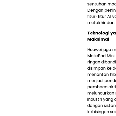
sentuhan mode
Dengan pening
fitur-fitur AI
mutakhir dan 
Teknologi y
Maksimal
Huawei juga 
MatePad Mini. 
ringan diband
disimpan ke 
menonton hibur
menjadi pendam
pembaca aktif,
meluncurkan 
industri yang
dengan sistem
kebisingan se