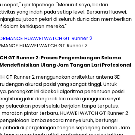
 cepat," ujar Kipchoge. "Menurut saya, berlari
ivitas yang indah pada setiap level. Bersama Huawei,
njangkau jutaan pelari di seluruh dunia dan memberikan
f dalam kehidupan mereka."
RMANCE HUAWEI WATCH GT Runner 2
H GT Runner 2: Proses Pengembangan Selama
Mendefinisikan Ulang Jam Tangan Lari Profesional
 GT Runner 2 menggunakan arsitektur antena 3D
u dengan akurasi posisi yang sangat tinggi. Untuk
ya, perangkat ini dibekali algoritma penentuan posisi
nghitung jalur dan jarak lari meski gangguan sinyal
ga pelacakan posisi selalu berjalan tanpa terputus.
maraton pintar terbaru, HUAWEI WATCH GT Runner 2
engelolaan lomba secara menyeluruh, berfungsi
ih pribadi di pergelangan tangan sepanjang berlari. Jam
dak hanya membantu atlet profesional meningkatkan