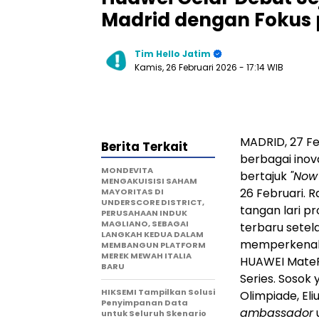
Madrid dengan Fokus 
Tim Hello Jatim
Kamis, 26 Februari 2026
- 17:14 WIB
MADRID
,
27 Fe
Berita Terkait
berbagai inov
MONDEVITA
bertajuk
"Now
MENGAKUISISI SAHAM
26 Februari. R
MAYORITAS DI
UNDERSCORE DISTRICT,
tangan lari p
PERUSAHAAN INDUK
MAGLIANO, SEBAGAI
terbaru setel
LANGKAH KEDUA DALAM
memperkenalk
MEMBANGUN PLATFORM
MEREK MEWAH ITALIA
HUAWEI MatePa
BARU
Series. Sosok
HIKSEMI Tampilkan Solusi
Olimpiade, Eli
Penyimpanan Data
ambassador
untuk Seluruh Skenario