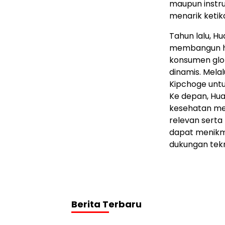
maupun instr
menarik keti
Tahun lalu, 
membangun hu
konsumen glob
dinamis. Mela
Kipchoge untu
Ke depan, Hu
kesehatan mel
relevan serta
dapat menikma
dukungan tekn
Berita Terbaru