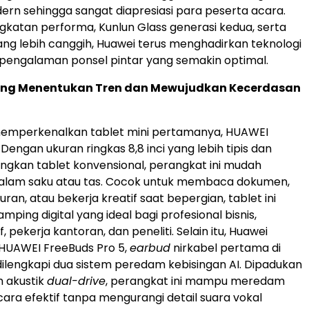
rn sehingga sangat diapresiasi para peserta acara.
katan performa, Kunlun Glass generasi kedua, serta
 yang lebih canggih, Huawei terus menghadirkan teknologi
pengalaman ponsel pintar yang semakin optimal.
ang Menentukan Tren dan Mewujudkan Kecerdasan
memperkenalkan tablet mini pertamanya, HUAWEI
Dengan ukuran ringkas 8,8 inci yang lebih tipis dan
ingkan tablet konvensional, perangkat ini mudah
dalam saku atau tas. Cocok untuk membaca dokumen,
an, atau bekerja kreatif saat bepergian, tablet ini
ping digital yang ideal bagi profesional bisnis,
 pekerja kantoran, dan peneliti. Selain itu, Huawei
HUAWEI FreeBuds Pro 5,
earbud
nirkabel pertama di
 dilengkapi dua sistem peredam kebisingan AI. Dipadukan
 akustik
dual-drive
, perangkat ini mampu meredam
cara efektif tanpa mengurangi detail suara vokal