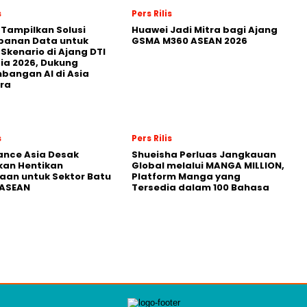
s
Pers Rilis
 Tampilkan Solusi
Huawei Jadi Mitra bagi Ajang
panan Data untuk
GSMA M360 ASEAN 2026
 Skenario di Ajang DTI
ia 2026, Dukung
angan AI di Asia
ra
s
Pers Rilis
nance Asia Desak
Shueisha Perluas Jangkauan
kan Hentikan
Global melalui MANGA MILLION,
an untuk Sektor Batu
Platform Manga yang
 ASEAN
Tersedia dalam 100 Bahasa