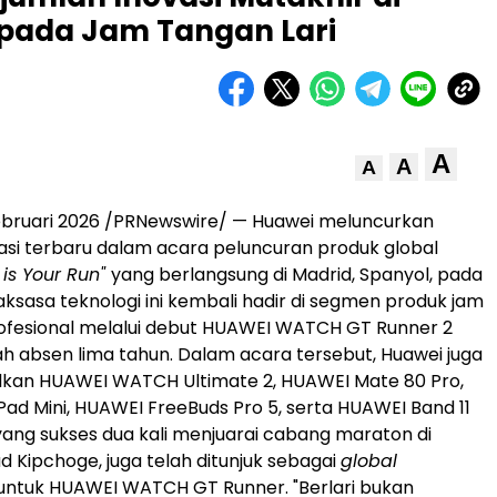
pada Jam Tangan Lari
A
A
A
bruari 2026
/PRNewswire/ — Huawei meluncurkan
asi terbaru dalam acara peluncuran produk global
 is Your Run"
yang berlangsung di Madrid, Spanyol, pada
aksasa teknologi ini kembali hadir di segmen produk jam
rofesional melalui debut HUAWEI WATCH GT Runner 2
ah absen lima tahun. Dalam acara tersebut, Huawei juga
an HUAWEI WATCH Ultimate 2, HUAWEI Mate 80 Pro,
d Mini, HUAWEI FreeBuds Pro 5, serta HUAWEI Band 11
 yang sukses dua kali menjuarai cabang maraton di
ud Kipchoge, juga telah ditunjuk sebagai
global
untuk HUAWEI WATCH GT Runner. "Berlari bukan