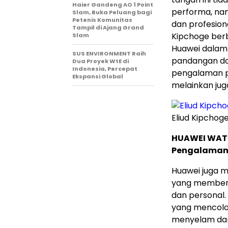
Haier Gandeng AO 1 Point
performa, na
Slam, Buka Peluang bagi
Petenis Komunitas
dan profesiona
Tampil di Ajang Grand
Kipchoge ber
Slam
Huawei dalam
SUS ENVIRONMENT Raih
pandangan da
Dua Proyek WtE di
Indonesia, Percepat
pengalaman 
Ekspansi Global
melainkan juga
Eliud Kipcho
HUAWEI WATCH
Pengalaman 
Huawei juga 
yang memberi
dan personal
yang mencolo
menyelam dan 