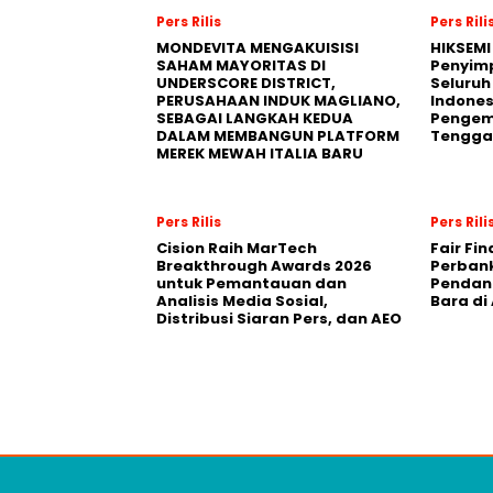
Pers Rilis
Pers Rili
MONDEVITA MENGAKUISISI
HIKSEMI
SAHAM MAYORITAS DI
Penyim
UNDERSCORE DISTRICT,
Seluruh
PERUSAHAAN INDUK MAGLIANO,
Indones
SEBAGAI LANGKAH KEDUA
Pengemb
DALAM MEMBANGUN PLATFORM
Tengga
MEREK MEWAH ITALIA BARU
Pers Rilis
Pers Rili
Cision Raih MarTech
Fair Fi
Breakthrough Awards 2026
Perban
untuk Pemantauan dan
Pendana
Analisis Media Sosial,
Bara di
Distribusi Siaran Pers, dan AEO