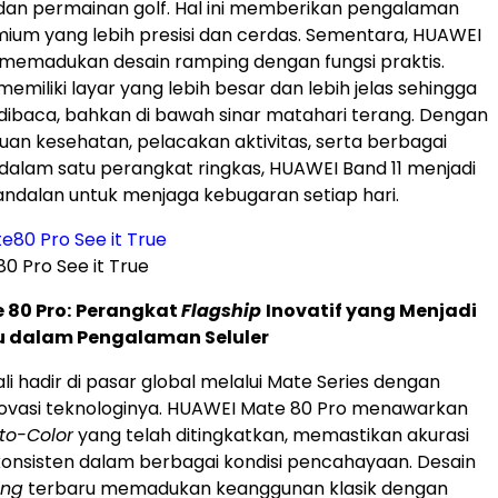
 dan permainan golf. Hal ini memberikan pengalaman
ium yang lebih presisi dan cerdas. Sementara, HUAWEI
s memadukan desain ramping dengan fungsi praktis.
memiliki layar yang lebih besar dan lebih jelas sehingga
ibaca, bahkan di bawah sinar matahari terang. Dengan
uan kesehatan, pelacakan aktivitas, serta berbagai
s dalam satu perangkat ringkas, HUAWEI Band 11 menjadi
ndalan untuk menjaga kebugaran setiap hari.
 Pro See it True
80 Pro:
Perangkat
Flagship
Inovatif yang Menjadi
u dalam Pengalaman Seluler
i hadir di pasar global melalui Mate Series dengan
novasi teknologinya. HUAWEI Mate 80 Pro menawarkan
to-Color
yang telah ditingkatkan, memastikan akurasi
onsisten dalam berbagai kondisi pencahayaan. Desain
ing
terbaru memadukan keanggunan klasik dengan