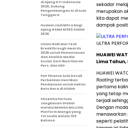
di Ajang DTI Indonesia
sekadar melaju
2026, Dukung
merupakan akt
Pengembangan AI di Asia
Tenggara
kita dapat me
dampak positi
Huawei Jadi Mitra bagi
Ajang GSMA M360 ASEAN
2026
ULTRA PERFO
Cision Raih MarTech
Breakthrough Awards
2026 untuk Pemantauan
HUAWEI WATC
dan Analisis Media
Lima Tahun, 
Sosial, Distribusi Siaran
Pers, dan AEO
HUAWEI WATCH
Fair Finance Asia Desak
floating
terbar
Perbankan Hentikan
Pendanaan untuk Sektor
pertama kalin
Batu Bara di ASEAN
yang tetap me
Shueisha Perluas
terjadi sehing
Jangkauan Global
Dengan moda 
melalui MANGA MILLION,
Platform Manga yang
menawarkan p
Tersedia dalam 100
seperti pelat
Bahasa
tangan ini ti