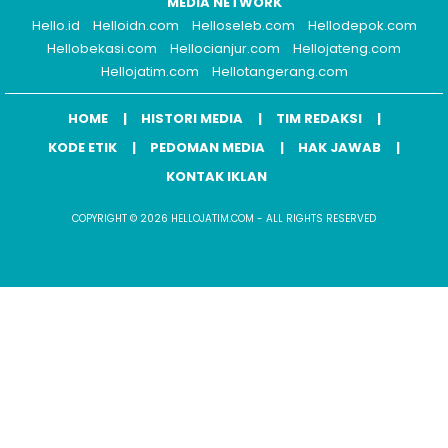
MEDIA NETWORK
Hello.id
Helloidn.com
Helloseleb.com
Hellodepok.com
Hellobekasi.com
Hellocianjur.com
Hellojateng.com
Hellojatim.com
Hellotangerang.com
HOME
HISTORI MEDIA
TIM REDAKSI
KODE ETIK
PEDOMAN MEDIA
HAK JAWAB
KONTAK IKLAN
COPYRIGHT © 2026 HELLOJATIM.COM - ALL RIGHTS RESERVED