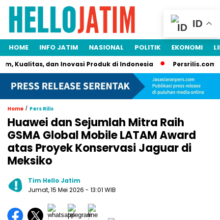
ID
HOME
INFO JATIM
NASIONAL
POLITIK
EKONOMI
L
 Kualitas, dan Inovasi Produk di Indonesia
Persrilis.com Sia
/
Home
Pers Rilis
Huawei dan Sejumlah Mitra Raih
GSMA Global Mobile LATAM Award
atas Proyek Konservasi Jaguar di
Meksiko
Tim Hello Jatim
Jumat, 15 Mei 2026
- 13:01 WIB