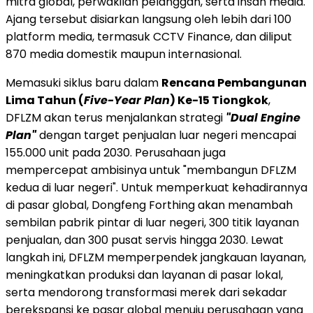
mitra global, perwakilan pelanggan, serta insan media.
Ajang tersebut disiarkan langsung oleh lebih dari 100
platform media, termasuk CCTV Finance, dan diliput
870 media domestik maupun internasional.
Memasuki siklus baru dalam
Rencana Pembangunan
Lima Tahun (
Five-Year Plan
) Ke-15 Tiongkok
,
DFLZM akan terus menjalankan strategi
"Dual Engine
Plan"
dengan target penjualan luar negeri mencapai
155.000 unit pada 2030. Perusahaan juga
mempercepat ambisinya untuk "membangun DFLZM
kedua di luar negeri". Untuk memperkuat kehadirannya
di pasar global, Dongfeng Forthing akan menambah
sembilan pabrik pintar di luar negeri, 300 titik layanan
penjualan, dan 300 pusat servis hingga 2030. Lewat
langkah ini, DFLZM memperpendek jangkauan layanan,
meningkatkan produksi dan layanan di pasar lokal,
serta mendorong transformasi merek dari sekadar
berekspansi ke pasar global menuju perusahaan yang