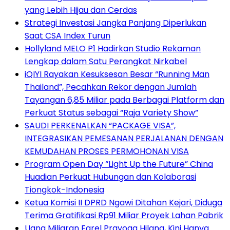
yang Lebih Hijau dan Cerdas
Strategi Investasi Jangka Panjang Diperlukan
Saat CSA Index Turun
Hollyland MELO P1 Hadirkan Studio Rekaman
Lengkap dalam Satu Perangkat Nirkabel
iQIYI Rayakan Kesuksesan Besar “Running Man
Thailand”, Pecahkan Rekor dengan Jumlah
Tayangan 6,85 Miliar pada Berbagai Platform dan
Perkuat Status sebagai “Raja Variety Show”
SAUDI PERKENALKAN “PACKAGE VISA”,
INTEGRASIKAN PEMESANAN PERJALANAN DENGAN
KEMUDAHAN PROSES PERMOHONAN VISA
Program Open Day “Light Up the Future” China
Huadian Perkuat Hubungan dan Kolaborasi
Tiongkok-Indonesia
Ketua Komisi II DPRD Ngawi Ditahan Kejari, Diduga
Terima Gratifikasi Rp91 Miliar Proyek Lahan Pabrik
Uang Miliaran Farel Prayoga Hilang, Kini Hanya