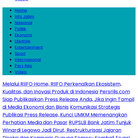
Home
Info Jatim
Nasional
Politik
Ekonomi
Lifestyle
Entertainment
Sport
Internasional
Pers Rilis
Video
Melalui RIIFO Home, RIIFO Perkenalkan Ekosistem,
Kualitas, dan Inovasi Produk di Indonesia
Persrilis.com
Siap Publikasikan Press Release Anda, Jika Ingin Tampil
di Media Ekonomi dan Bisnis
Komunikasi Strategis
Publikasi Press Release, Kunci UMKM Memenangkan
Perhatian Media dan Pasar
RUPSLB Bank Jatim Tunjuk
Winardi Legowo Jadi Dirut, Restrukturisasi Jajaran
Direksi dan Komisaris
Gunung Semeru Kembali Erupsi,