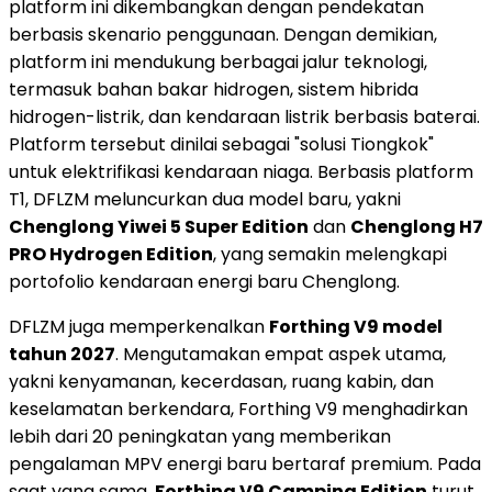
platform ini dikembangkan dengan pendekatan
berbasis skenario penggunaan. Dengan demikian,
platform ini mendukung berbagai jalur teknologi,
termasuk bahan bakar hidrogen, sistem hibrida
hidrogen-listrik, dan kendaraan listrik berbasis baterai.
Platform tersebut dinilai sebagai "solusi Tiongkok"
untuk elektrifikasi kendaraan niaga. Berbasis platform
T1, DFLZM meluncurkan dua model baru, yakni
Chenglong Yiwei 5 Super Edition
dan
Chenglong H7
PRO Hydrogen Edition
, yang semakin melengkapi
portofolio kendaraan energi baru Chenglong.
DFLZM juga memperkenalkan
Forthing V9 model
tahun 2027
. Mengutamakan empat aspek utama,
yakni kenyamanan, kecerdasan, ruang kabin, dan
keselamatan berkendara, Forthing V9 menghadirkan
lebih dari 20 peningkatan yang memberikan
pengalaman MPV energi baru bertaraf premium. Pada
saat yang sama,
Forthing V9 Camping Edition
turut