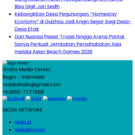
Bisa Gigit Jari Sedih
Kebangkitan Desa Pegunungan: “Homestay
Economy” di Guizhou Jadi Angin Segar bagi Desa-
Desa Etnik
Dari Nuansa Pesisir Tropis hingga Arena Pantai:
Sanya Perkuat Jembatan Persahabatan Asia
melalui Asian Beach Games 2026
Graha Media Center,
Bogor - Indonesia
redaksihallo@gmail.com
+62855-7777888
MEDIA NETWORK
Hello.id
Helloidn.com