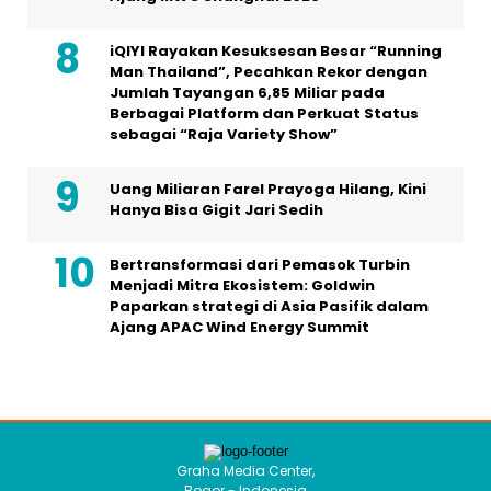
iQIYI Rayakan Kesuksesan Besar “Running
Man Thailand”, Pecahkan Rekor dengan
Jumlah Tayangan 6,85 Miliar pada
Berbagai Platform dan Perkuat Status
sebagai “Raja Variety Show”
Uang Miliaran Farel Prayoga Hilang, Kini
Hanya Bisa Gigit Jari Sedih
Bertransformasi dari Pemasok Turbin
Menjadi Mitra Ekosistem: Goldwin
Paparkan strategi di Asia Pasifik dalam
Ajang APAC Wind Energy Summit
Graha Media Center,
Bogor - Indonesia