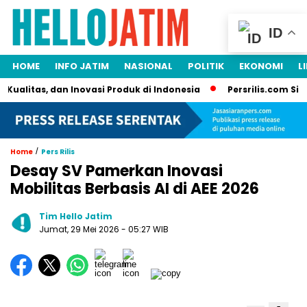
ID
HOME
INFO JATIM
NASIONAL
POLITIK
EKONOMI
L
itas, dan Inovasi Produk di Indonesia
Persrilis.com Siap Pub
/
Home
Pers Rilis
Desay SV Pamerkan Inovasi
Mobilitas Berbasis AI di AEE 2026
Tim Hello Jatim
Jumat, 29 Mei 2026
- 05:27 WIB